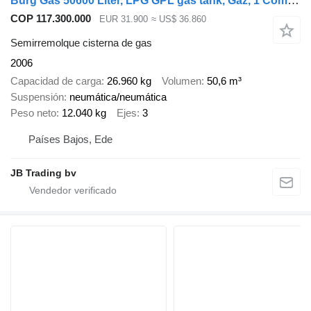
Burg Gas 50600 Liter, LPG GPL gas tank, Gaz, 1 Compartment
COP 117.300.000
EUR 31.900
≈ US$ 36.860
Semirremolque cisterna de gas
2006
Capacidad de carga
26.960 kg
Volumen
50,6 m³
Suspensión
neumática/neumática
Peso neto
12.040 kg
Ejes
3
Países Bajos, Ede
JB Trading bv