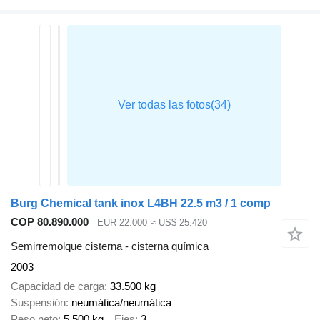
Burg Chemical tank inox L4BH 22.5 m3 / 1 comp
COP 80.890.000
EUR 22.000
≈ US$ 25.420
Semirremolque cisterna - cisterna química
2003
Capacidad de carga
33.500 kg
Suspensión
neumática/neumática
Peso neto
5.500 kg
Ejes
3