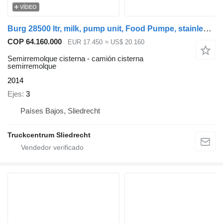
VÍDEO
Burg 28500 ltr, milk, pump unit, Food Pumpe, stainless steel RVS Rost
COP 64.160.000
EUR 17.450
≈ US$ 20.160
Semirremolque cisterna - camión cisterna
semirremolque
2014
Ejes
3
Países Bajos, Sliedrecht
Truckcentrum Sliedrecht