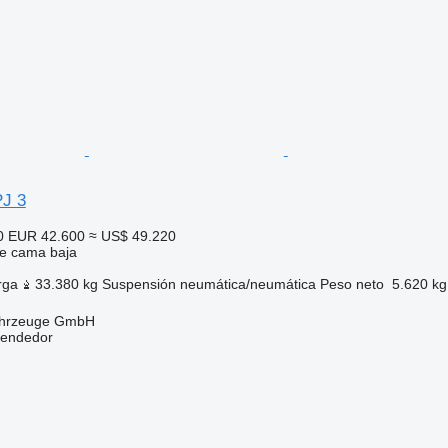
PJ 3
0
EUR 42.600
≈ US$ 49.220
e cama baja
rga
33.380 kg
Suspensión
neumática/neumática
Peso neto
5.620 kg
fahrzeuge GmbH
vendedor