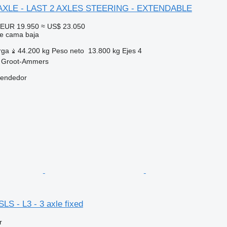
 AXLE - LAST 2 AXLES STEERING - EXTENDABLE
EUR 19.950
≈ US$ 23.050
e cama baja
rga
44.200 kg
Peso neto
13.800 kg
Ejes
4
, Groot-Ammers
vendedor
LS - L3 - 3 axle fixed
r