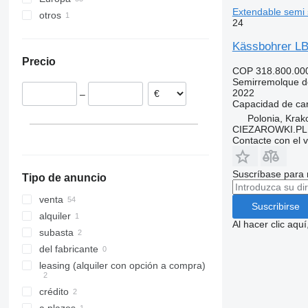
Extendable semi
otros
Países Bajos
24
Lituania
Ucrania
Kässbohrer LB2
Chequia
Precio
Polonia
COP 318.800.00
Alemania
Semirremolque d
2022
–
Hungría
Capacidad de ca
Austria
Polonia, Kra
CIEZAROWKI.PL
España
Contacte con el 
mostrar todos
Suscríbase para 
Tipo de anuncio
venta
Suscribirse
alquiler
Al hacer clic aq
subasta
del fabricante
leasing (alquiler con opción a compra)
crédito