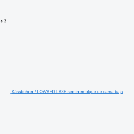
es
3
Kässbohrer / LOWBED LB3E semirremolque de cama baja