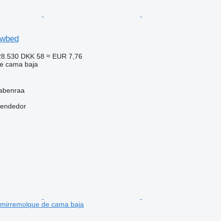
owbed
8.530
DKK 58
≈ EUR 7,76
e cama baja
abenraa
vendedor
irremolque de cama baja