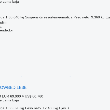
e cama baja
rga
38.640 kg
Suspensión
resorte/neumática
Peso neto
9.360 kg
Ej
udim
o.
vendedor
 LOWBED LB3E
0
EUR 69.900
≈ US$ 80.760
e cama baja
rga
38.520 kg
Peso neto
12.480 kg
Ejes
3