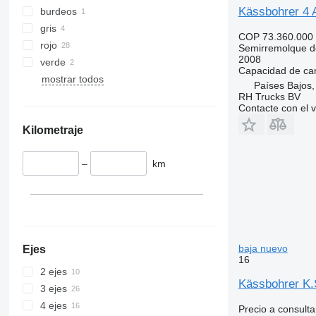
Kässbohrer 4
burdeos
gris
COP 73.360.000
rojo
Semirremolque d
2008
verde
Capacidad de ca
mostrar todos
Países Bajos
RH Trucks BV
Contacte con el 
Kilometraje
–
km
baja nuevo
Ejes
16
2 ejes
Kässbohrer K.S
3 ejes
4 ejes
Precio a consulta