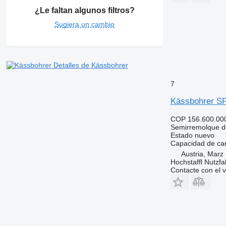
¿Le faltan algunos filtros?
Sugiera un cambio
Detalles de Kässbohrer
7
Kässbohrer S
COP 156.600.00
Semirremolque d
Estado
nuevo
Capacidad de ca
Austria, Marz
Hochstaffl Nutz
Contacte con el 