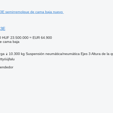
B3E
0
HUF 23.500.000
≈ EUR 64.900
e cama baja
rga
10.300 kg
Suspensión
neumática/neumática
Ejes
3
Altura de la 
ttyóújfalu
.
vendedor