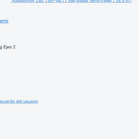
Kässbohrer LB2 TIEF-BETT low loader semi-trailer / 16.5 m /
semi
g
Ejes
2
acuerdo del usuario
.