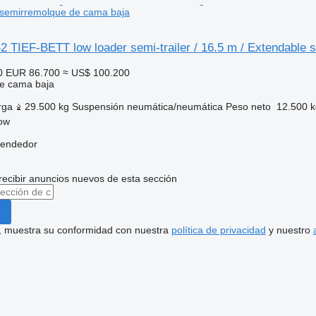
 semirremolque de cama baja
 TIEF-BETT low loader semi-trailer / 16.5 m / Extendable 
0
EUR 86.700
≈ US$ 100.200
e cama baja
rga
29.500 kg
Suspensión
neumática/neumática
Peso neto
12.500 k
kow
vendedor
recibir anuncios nuevos de esta sección
uí, muestra su conformidad con nuestra
política de privacidad
y nuestro