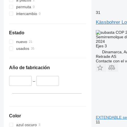
a plazos
permuta
31
intercambio
Kässbohrer L
COP 2
Estado
Semirremolque d
2024
nuevo
Ejes
3
usados
Dinamarca, A
Retrade AS
Contacte con el 
Año de fabricación
–
Color
EXTENDABLE sem
11
azul oscuro