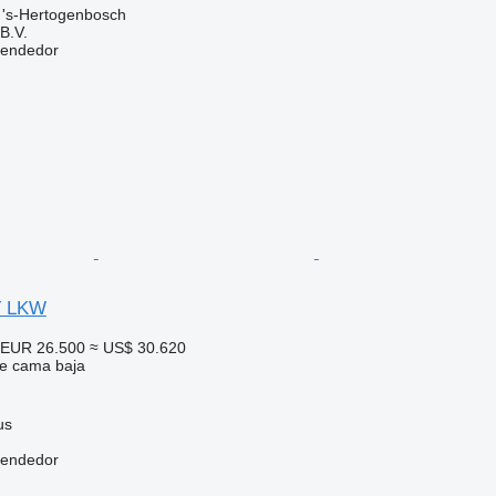
 's-Hertogenbosch
B.V.
vendedor
T LKW
EUR 26.500
≈ US$ 30.620
e cama baja
us
vendedor