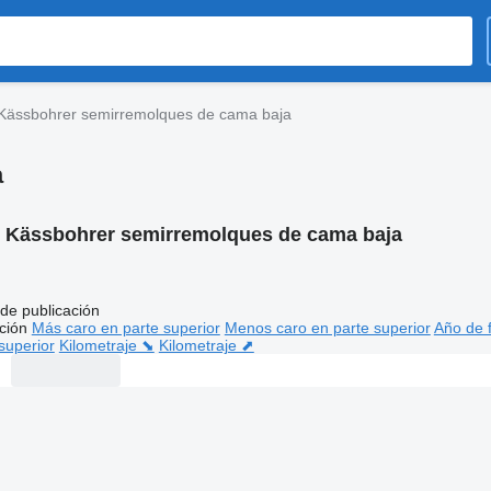
Kässbohrer semirremolques de cama baja
a
:
Kässbohrer semirremolques de cama baja
de publicación
ción
Más caro en parte superior
Menos caro en parte superior
Año de f
superior
Kilometraje ⬊
Kilometraje ⬈