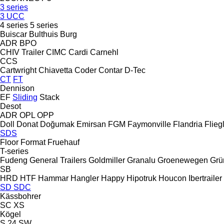
3 series
3 UCC
4 series
5 series
Buiscar
Bulthuis
Burg
ADR
BPO
CHIV Trailer
CIMC
Cardi
Carnehl
CCS
Cartwright
Chiavetta
Coder
Contar
D-Tec
CT
FT
Dennison
EF
Sliding
Stack
Desot
ADR
OPL
OPP
Doll
Donat
Doğumak
Emirsan
FGM
Faymonville
Flandria
Flieg
SDS
Floor
Format
Fruehauf
T-series
Fudeng
General Trailers
Goldmiller
Granalu
Groenewegen
Grü
SB
HRD
HTF
Hammar
Hangler
Happy
Hipotruk
Houcon
Ibertrailer
SD
SDC
Kässbohrer
SC
XS
Kögel
S 24
SW