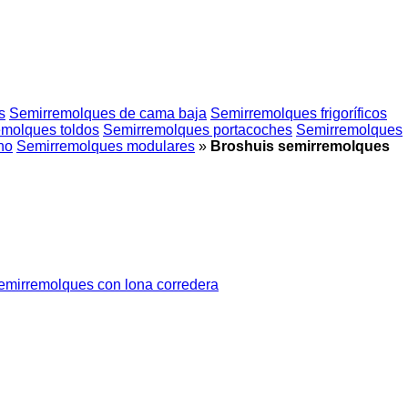
s
Semirremolques de cama baja
Semirremolques frigoríficos
molques toldos
Semirremolques portacoches
Semirremolques
no
Semirremolques modulares
»
Broshuis semirremolques
emirremolques con lona corredera