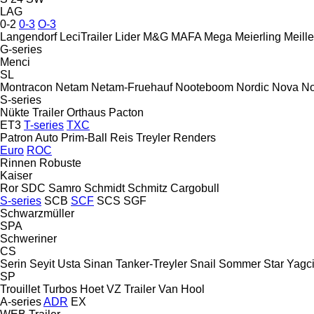
LAG
0-2
0-3
O-3
Langendorf
LeciTrailer
Lider
M&G
MAFA
Mega
Meierling
Meille
G-series
Menci
SL
Montracon
Netam
Netam-Fruehauf
Nooteboom
Nordic
Nova
No
S-series
Nükte Trailer
Orthaus
Pacton
ET3
T-series
TXC
Patron Auto
Prim-Ball
Reis Treyler
Renders
Euro
ROC
Rinnen
Robuste
Kaiser
Ror
SDC
Samro
Schmidt
Schmitz Cargobull
S-series
SCB
SCF
SCS
SGF
Schwarzmüller
SPA
Schweriner
CS
Serin
Seyit Usta
Sinan Tanker-Treyler
Snail
Sommer
Star Yagci
SP
Trouillet
Turbos Hoet
VZ Trailer
Van Hool
A-series
ADR
EX