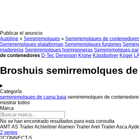
Publicar el anuncio
Autoline
»
Semirremolques
»
Semirremolques de contenedore
Semirremolques plataformas
Semirremolques furgones
Semirr
madereros
Semirremolques hormigoneras
Semirremolques par
de contenedores
D-Tec
Dennison
Krone
Kässbohrer
Kögel
L
Broshuis semirremolques de
Categoría
semirremolques de cama baja
semirremolques de contenedore
mostrar todos
Marca
No se han encontrado resultados para esta consulta
AMT
AS Trailer
Achleitner
Alamen Trailer
Arel Trailer
Asca
Ayde
2 series
2CONNECT-5