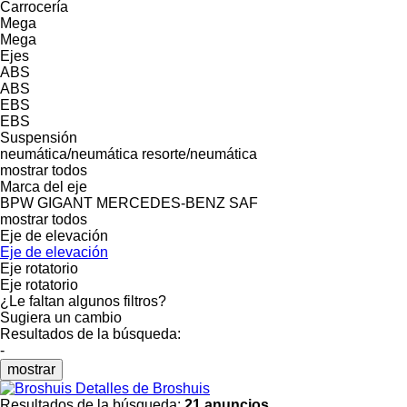
Carrocería
Mega
Mega
Ejes
ABS
ABS
EBS
EBS
Suspensión
neumática/neumática
resorte/neumática
mostrar todos
Marca del eje
BPW
GIGANT
MERCEDES-BENZ
SAF
mostrar todos
Eje de elevación
Eje de elevación
Eje rotatorio
Eje rotatorio
¿Le faltan algunos filtros?
Sugiera un cambio
Resultados de la búsqueda:
-
mostrar
Detalles de Broshuis
Resultados de la búsqueda:
21 anuncios