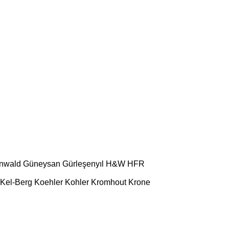
l
nwald
Güneysan
Gürleşenyıl
H&W
HFR
Kel-Berg
Koehler
Kohler
Kromhout
Krone