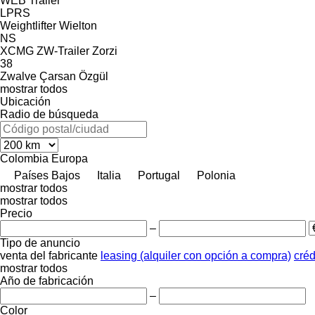
WEB Trailer
LPRS
Weightlifter
Wielton
NS
XCMG
ZW-Trailer
Zorzi
38
Zwalve
Çarsan
Özgül
mostrar todos
Ubicación
Radio de búsqueda
Colombia
Europa
Países Bajos
Italia
Portugal
Polonia
mostrar todos
mostrar todos
Precio
–
Tipo de anuncio
venta
del fabricante
leasing (alquiler con opción a compra)
créd
mostrar todos
Año de fabricación
–
Color