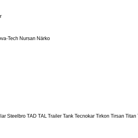
r
va-Tech
Nursan
Närko
lar
Steelbro
TAD
TAL Trailer
Tank
Tecnokar
Tirkon
Tirsan
Titan