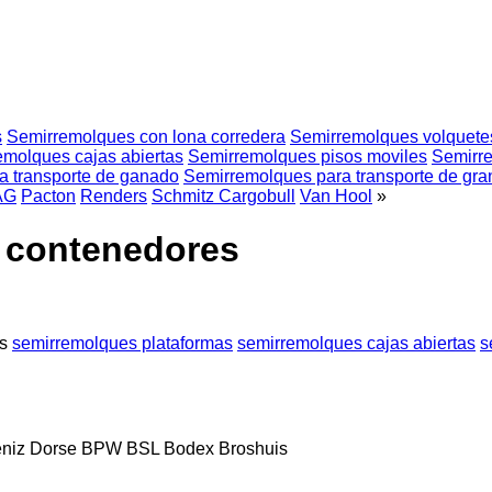
s
Semirremolques con lona corredera
Semirremolques volquete
emolques cajas abiertas
Semirremolques pisos moviles
Semirre
a transporte de ganado
Semirremolques para transporte de gra
AG
Pacton
Renders
Schmitz Cargobull
Van Hool
»
 contenedores
s
semirremolques plataformas
semirremolques cajas abiertas
s
niz Dorse
BPW
BSL
Bodex
Broshuis