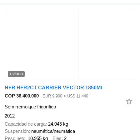
VÍDEO
HFR HFR2CT CARRIER VECTOR 1850Mt
COP 36.400.000
EUR 9.900
≈ US$ 11.440
Semirremolque frigorífico
2012
Capacidad de carga
24.045 kg
Suspensión
neumática/neumática
Peso neto
10.955 kg
Ejes
2