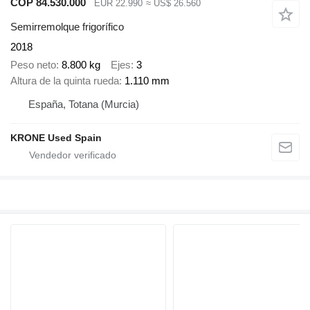
COP 84.530.000
EUR 22.990
≈ US$ 26.560
Semirremolque frigorífico
2018
Peso neto
8.800 kg
Ejes
3
Altura de la quinta rueda
1.110 mm
España, Totana (Murcia)
KRONE Used Spain