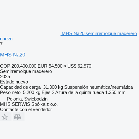
MHS Na20 semirremolque maderero
nuevo
7
MHS Na20
COP 200.400.000
EUR 54.500
≈ US$ 62.970
Semirremolque maderero
2025
Estado
nuevo
Capacidad de carga
31.300 kg
Suspensión
neumática/neumática
Peso neto
5.200 kg
Ejes
2
Altura de la quinta rueda
1.350 mm
Polonia, Swiebodzin
MHS SERWIS Spółka z o.o.
Contacte con el vendedor