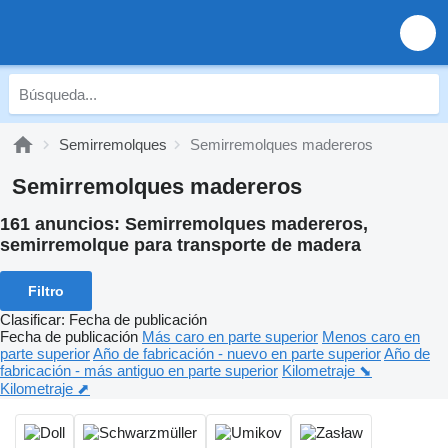
Semirremolques
Semirremolques madereros
Semirremolques madereros
161 anuncios:
Semirremolques madereros,
semirremolque para transporte de madera
Filtro
Clasificar
:
Fecha de publicación
Fecha de publicación
Más caro en parte superior
Menos caro en
parte superior
Año de fabricación - nuevo en parte superior
Año de
fabricación - más antiguo en parte superior
Kilometraje ⬊
Kilometraje ⬈