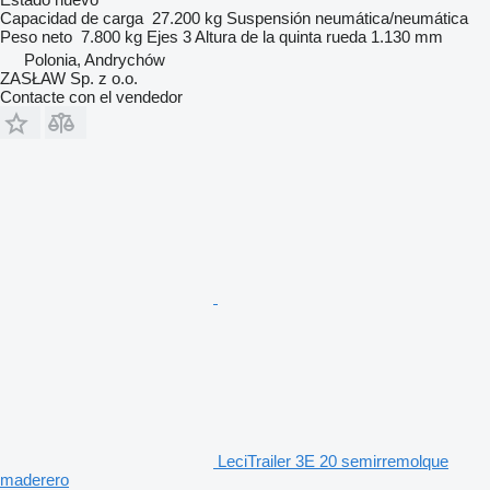
Capacidad de carga
27.200 kg
Suspensión
neumática/neumática
Peso neto
7.800 kg
Ejes
3
Altura de la quinta rueda
1.130 mm
Polonia, Andrychów
ZASŁAW Sp. z o.o.
Contacte con el vendedor
LeciTrailer 3E 20 semirremolque
maderero