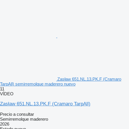
Zasław 651.NL.13.PK.F (Cramaro
TarpAll) semirremolque maderero nuevo
11
VÍDEO
Zasław 651.NL.13.PK.F (Cramaro TarpAll)
Precio a consultar
Semirremolque maderero
2026
Estado
nuevo