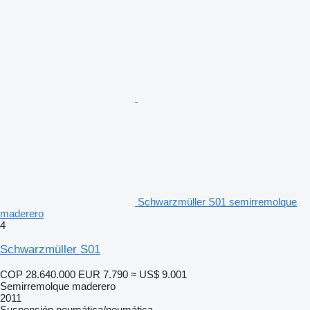
Schwarzmüller S01 semirremolque
maderero
4
Schwarzmüller S01
COP 28.640.000
EUR 7.790
≈ US$ 9.001
Semirremolque maderero
2011
Suspensión
neumática/neumática