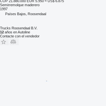
COP 21.880.000
EUR 5.950
≈ US$ 6.875
Semirremolque maderero
1997
Países Bajos, Roosendaal
Trucks Roosendaal B.V.
12
años en Autoline
Contacte con el vendedor