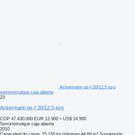
Ackermann ps-f 20/12.5 ezg
semirremolque caja abierta
23
Ackermann ps-f 20/12.5 ezg
COP 47.430.000
EUR 12.900
≈ US$ 14.900
Semirremolque caja abierta
2010
Capacidad de carga
25.150 kg
Volumen
44,68 m³
Suspensión