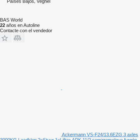
Países Bajos, Veghel
BAS World
22
años en Autoline
Contacte con el vendedor
Ackermann VS-F24/13.6EZG 3 axles
3000KG Laadklep 2xStuur 1xLiftas APK 11/2 semirremolque furgón