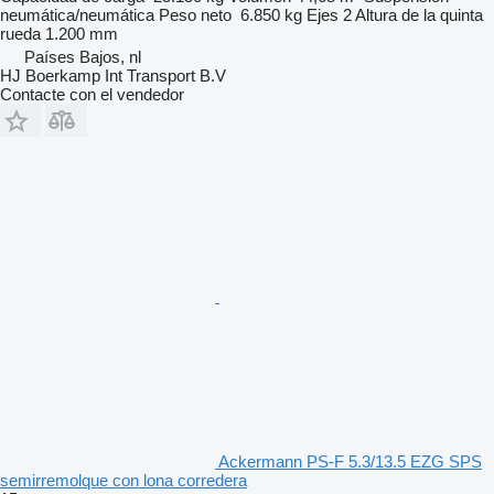
neumática/neumática
Peso neto
6.850 kg
Ejes
2
Altura de la quinta
rueda
1.200 mm
Países Bajos, nl
HJ Boerkamp Int Transport B.V
Contacte con el vendedor
Ackermann PS-F 5.3/13.5 EZG SPS
semirremolque con lona corredera