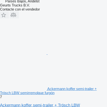
Países Bajos, Andelst
Geurts Trucks B.V.
Contacte con el vendedor
Ackermann koffer semi-trailer +
Trösch LBW semirremolque furgón
7
Ackermann koffer semi-trailer + Trösch LBW