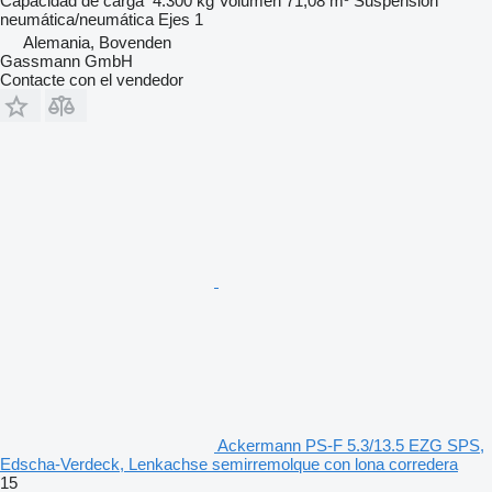
Capacidad de carga
4.300 kg
Volumen
71,08 m³
Suspensión
neumática/neumática
Ejes
1
Alemania, Bovenden
Gassmann GmbH
Contacte con el vendedor
Ackermann PS-F 5.3/13.5 EZG SPS,
Edscha-Verdeck, Lenkachse semirremolque con lona corredera
15