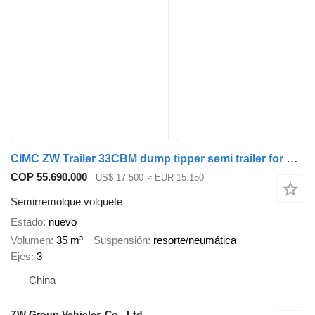
CIMC ZW Trailer 33CBM dump tipper semi trailer for Guyana
COP 55.690.000
US$ 17.500
≈ EUR 15.150
Semirremolque volquete
Estado
nuevo
Volumen
35 m³
Suspensión
resorte/neumática
Ejes
3
China
ZW Group Vehicles Co., Ltd.