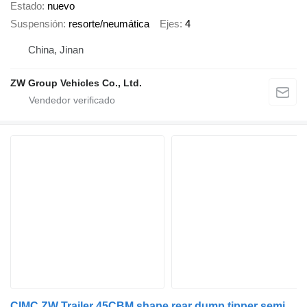
Estado
nuevo
Suspensión
resorte/neumática
Ejes
4
China, Jinan
ZW Group Vehicles Co., Ltd.
CIMC ZW Trailer 45CBM shape rear dump tipper semi trailer