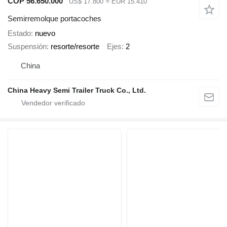
COP 56.650.000
US$ 17.800
≈ EUR 15.410
Semirremolque portacoches
Estado
nuevo
Suspensión
resorte/resorte
Ejes
2
China
China Heavy Semi Trailer Truck Co., Ltd.