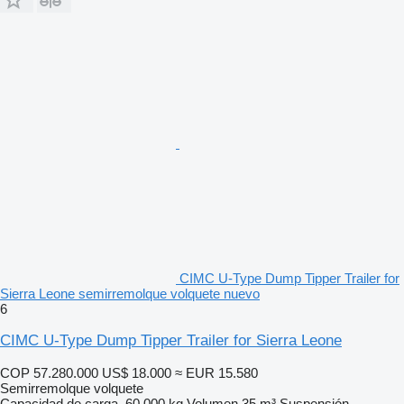
CIMC U-Type Dump Tipper Trailer for
Sierra Leone semirremolque volquete nuevo
6
CIMC U-Type Dump Tipper Trailer for Sierra Leone
COP 57.280.000
US$ 18.000
≈ EUR 15.580
Semirremolque volquete
Capacidad de carga
60.000 kg
Volumen
35 m³
Suspensión