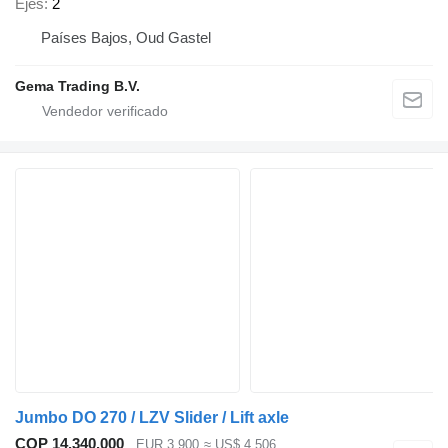
Ejes
2
Países Bajos, Oud Gastel
Gema Trading B.V.
Jumbo DO 270 / LZV Slider / Lift axle
COP 14.340.000
EUR 3.900
≈ US$ 4.506