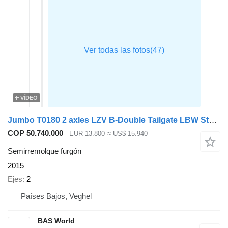
VÍDEO
Jumbo T0180 2 axles LZV B-Double Tailgate LBW Steering Axle
COP 50.740.000
EUR 13.800
≈ US$ 15.940
Semirremolque furgón
2015
Ejes
2
Países Bajos, Veghel
BAS World