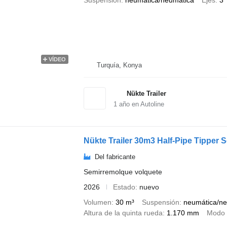
Suspensión
neumática/neumática
Ejes
3
VÍDEO
Turquía, Konya
Nükte Trailer
1
año en Autoline
Nükte Trailer 30m3 Half-Pipe Tipper S
Del fabricante
Semirremolque volquete
2026
Estado
nuevo
Volumen
30 m³
Suspensión
neumática/ne
Altura de la quinta rueda
1.170 mm
Modo 