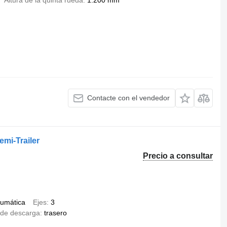
Altura de la quinta rueda
1.200 mm
Contacte con el vendedor
emi-Trailer
Precio a consultar
umática
Ejes
3
de descarga
trasero