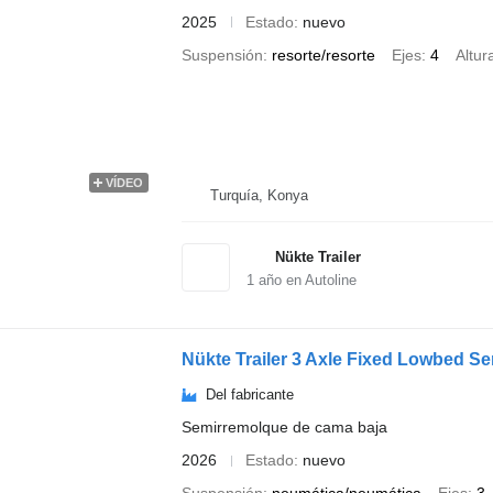
2025
Estado
nuevo
Suspensión
resorte/resorte
Ejes
4
Altur
VÍDEO
Turquía, Konya
Nükte Trailer
1
año en Autoline
Nükte Trailer 3 Axle Fixed Lowbed Sem
Del fabricante
Semirremolque de cama baja
2026
Estado
nuevo