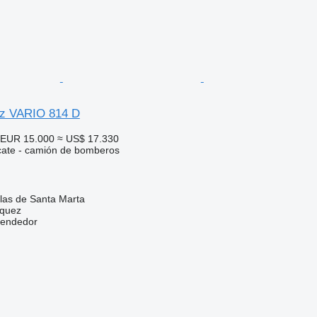
z VARIO 814 D
EUR 15.000
≈ US$ 17.330
cate - camión de bomberos
las de Santa Marta
zquez
vendedor