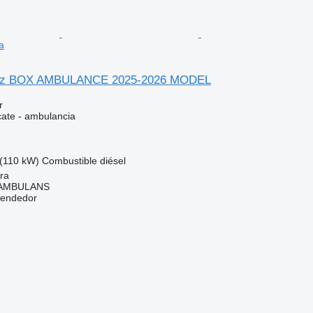
a
nz BOX AMBULANCE 2025-2026 MODEL
r
cate - ambulancia
(110 kW)
Combustible
diésel
ra
 AMBULANS
vendedor