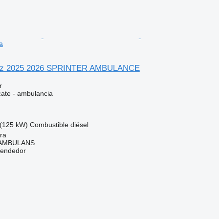
a
nz 2025 2026 SPRINTER AMBULANCE
r
cate - ambulancia
(125 kW)
Combustible
diésel
ra
 AMBULANS
vendedor