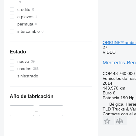
crédito
a plazos
permuta
intercambio
ORIGINE** ambul
27
Estado
VÍDEO
nuevo
Mercedes-Ben
usados
COP 43.760.000
siniestrado
Vehículos de res
2014
443.970 km
Euro 6
Año de fabricación
Potencia
190 Hp 
Bélgica, Here
TLD Trucks & Va
–
Contacte con el 