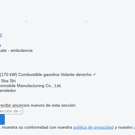
z
r
cate - ambulancia
(170 kW)
Combustible
gasolina
Volante derecho
✓
 Sha Shi
omobile Manufacturing Co., Ltd.
vendedor
recibir anuncios nuevos de esta sección
uí, muestra su conformidad con nuestra
política de privacidad
y nuestro