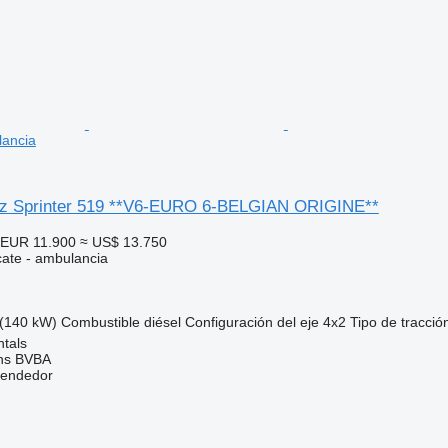
ancia
z Sprinter 519 **V6-EURO 6-BELGIAN ORIGINE**
EUR 11.900
≈ US$ 13.750
cate - ambulancia
(140 kW)
Combustible
diésel
Configuración del eje
4x2
Tipo de tracció
ntals
ns BVBA
vendedor