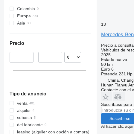
Vario
Midlum
Atego 1326
Sprinter 313
Unimog U1200
Colombia
Vito
Premium
Atego 1328
Sprinter 314
Unimog U1300
Vario 814
Europa
T-series
Atego 1330
Sprinter 315
Unimog U5000
Vito 116
Asia
Alemania
Trafic
Atego 1528
Sprinter 316
13
Países Bajos
Turquía
Atego 1530
Sprinter 317
Mercedes-Ben
Polonia
Emiratos Árabes Unidos
Atego 1629
Sprinter 318
Precio
Croacia
China
Precio a consulta
Sprinter 319
Vehículos de res
Bélgica
Sprinter 413
2025
–
Rumanía
Estado
nuevo
Sprinter 416
50 km
Francia
Sprinter 417
Euro 6
España
Potencia
231 Hp 
Sprinter 419
China, Chang
mostrar todos
Sprinter 516
Hunan Tianyu Aut
Sprinter 519
Contacte con el 
Tipo de anuncio
venta
Suscríbase para 
alquiler
subasta
Suscribirse
del fabricante
Al hacer clic aq
leasing (alquiler con opción a compra)