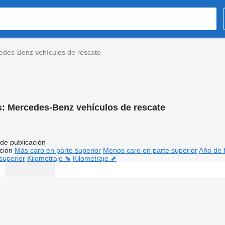
edes-Benz vehículos de rescate
s:
Mercedes-Benz vehículos de rescate
de publicación
ción
Más caro en parte superior
Menos caro en parte superior
Año de f
superior
Kilometraje ⬊
Kilometraje ⬈