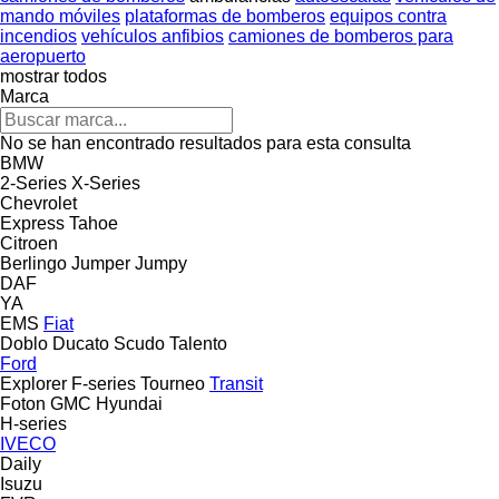
mando móviles
plataformas de bomberos
equipos contra
incendios
vehículos anfibios
camiones de bomberos para
aeropuerto
mostrar todos
Marca
No se han encontrado resultados para esta consulta
BMW
2-Series
X-Series
Chevrolet
Express
Tahoe
Citroen
Berlingo
Jumper
Jumpy
DAF
YA
EMS
Fiat
Doblo
Ducato
Scudo
Talento
Ford
Explorer
F-series
Tourneo
Transit
Foton
GMC
Hyundai
H-series
IVECO
Daily
Isuzu