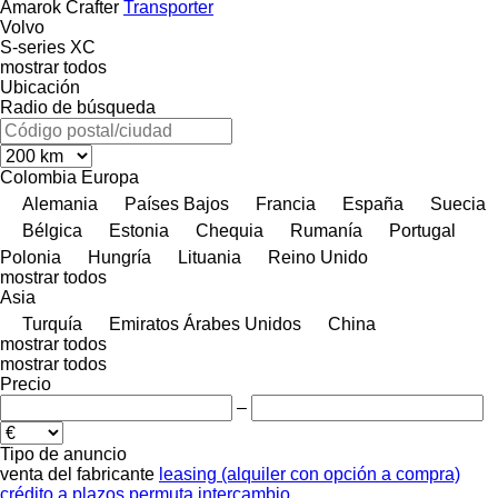
Amarok
Crafter
Transporter
Volvo
S-series
XC
mostrar todos
Ubicación
Radio de búsqueda
Colombia
Europa
Alemania
Países Bajos
Francia
España
Suecia
Bélgica
Estonia
Chequia
Rumanía
Portugal
Polonia
Hungría
Lituania
Reino Unido
mostrar todos
Asia
Turquía
Emiratos Árabes Unidos
China
mostrar todos
mostrar todos
Precio
–
Tipo de anuncio
venta
del fabricante
leasing (alquiler con opción a compra)
crédito
a plazos
permuta
intercambio