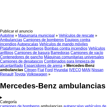
Publicar el anuncio
Autoline
»
Maquinaria municipal
»
Vehículos de rescate
»
Ambulancias
Camiones de bomberos
Equipos contra
incendios
Autoescalas
Vehículos de mando móviles
Plataformas de bomberos
Bombas contra incendios
Vehículos
anfibios
Camiones de basura
Barredoras
Camiones de vacío
Contenedores de gancho
Máquinas comunitarias universales
Camiones de desatascos
Combinados para limpieza de
alcantarillado
Esparcidores de arena
»
Mercedes-Benz
ambulancias
Citroen
Fiat
Ford
Hyundai
IVECO
MAN
Nissan
Renault
Toyota
Volkswagen
»
Mercedes-Benz ambulancias
Categoría
camiones de bomberos
ambulancias
autoescalas
vehículos de