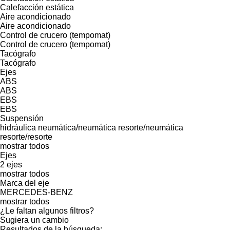
Calefacción estática
Aire acondicionado
Aire acondicionado
Control de crucero (tempomat)
Control de crucero (tempomat)
Tacógrafo
Tacógrafo
Ejes
ABS
ABS
EBS
EBS
Suspensión
hidráulica
neumática/neumática
resorte/neumática
resorte/resorte
mostrar todos
Ejes
2 ejes
mostrar todos
Marca del eje
MERCEDES-BENZ
mostrar todos
¿Le faltan algunos filtros?
Sugiera un cambio
Resultados de la búsqueda: