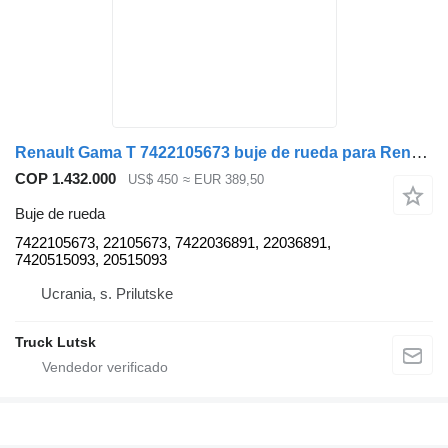
Renault Gama T 7422105673 buje de rueda para Renault Range Gama T cabeza tractora
COP 1.432.000
US$ 450
≈ EUR 389,50
Buje de rueda
7422105673, 22105673, 7422036891, 22036891,
7420515093, 20515093
Ucrania, s. Prilutske
Truck Lutsk