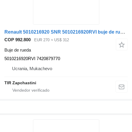
Renault 5010216920 SNR 5010216920RVI buje de rueda para Renault MAGNUM.PREMIUM camión
COP 992.800
EUR 270
≈ US$ 312
Buje de rueda
5010216920RVI 7420879770
Ucrania, Mukachevo
TIR Zapchastini