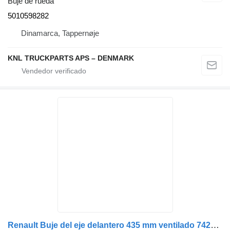
Buje de rueda
5010598282
Dinamarca, Tappernøje
KNL TRUCKPARTS APS – DENMARK
Renault Buje del eje delantero 435 mm ventilado 7421940776 buje de rueda para Renault camión