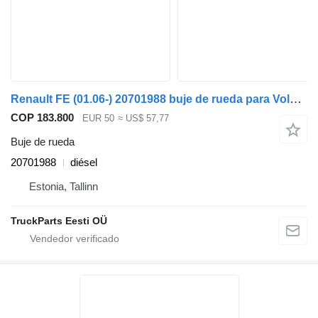
Renault FE (01.06-) 20701988 buje de rueda para Volvo FL, FE (2005-2014) cabeza tractora
COP 183.800
EUR 50
≈ US$ 57,77
Buje de rueda
20701988
diésel
Estonia, Tallinn
TruckParts Eesti OÜ