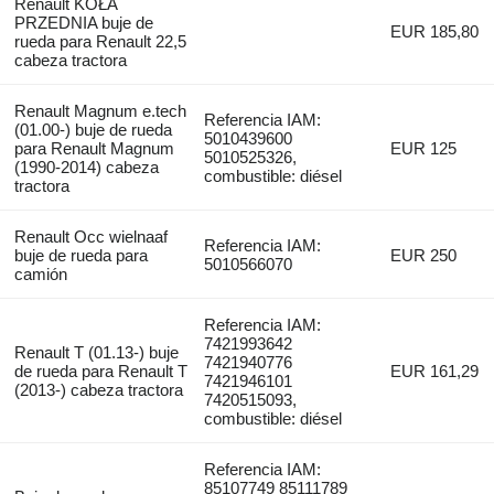
Renault KOŁA
PRZEDNIA buje de
EUR 185,80
rueda para Renault 22,5
cabeza tractora
Renault Magnum e.tech
Referencia IAM:
(01.00-) buje de rueda
5010439600
para Renault Magnum
EUR 125
5010525326,
(1990-2014) cabeza
combustible: diésel
tractora
Renault Occ wielnaaf
Referencia IAM:
buje de rueda para
EUR 250
5010566070
camión
Referencia IAM:
7421993642
Renault T (01.13-) buje
7421940776
de rueda para Renault T
EUR 161,29
7421946101
(2013-) cabeza tractora
7420515093,
combustible: diésel
Referencia IAM:
85107749 85111789