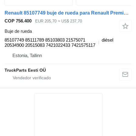
Renault 85107749 buje de rueda para Renault Premium, Premium 2 (1996-2014) cabeza tractora
COP 756.400
EUR 205,70
≈ US$ 237,70
Buje de rueda
85107749 85111789 85103803 21575071
diésel
20534900 20515083 7421022433 7421575117
Estonia, Tallinn
TruckParts Eesti OÜ