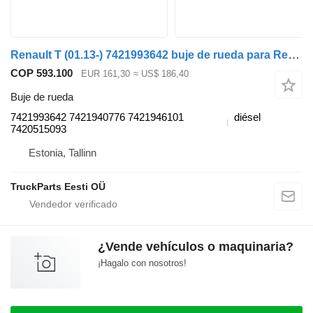
Renault T (01.13-) 7421993642 buje de rueda para Renault T (2013-) cabeza tractora
COP 593.100
EUR 161,30
≈ US$ 186,40
Buje de rueda
7421993642 7421940776 7421946101
diésel
7420515093
Estonia, Tallinn
TruckParts Eesti OÜ
¿Vende vehículos o maquinaria?
¡Hagalo con nosotros!