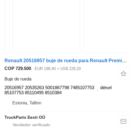
Renault 20516957 buje de rueda para Renault Premium, Premium 2 (1996-2014) cabeza tractora
COP 729.500
EUR 198,40
≈ US$ 229,20
Buje de rueda
20516957 20535263 5001867798 7485107753
diésel
85107753 85110495 8510384
Estonia, Tallinn
TruckParts Eesti OÜ