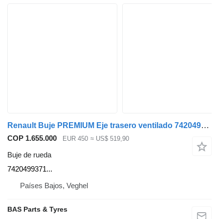
Renault Buje PREMIUM Eje trasero ventilado 7420499371 buje de rueda para Renault PREMIUM cabeza tractora
COP 1.655.000
EUR 450
≈ US$ 519,90
Buje de rueda
7420499371...
Países Bajos, Veghel
BAS Parts & Tyres