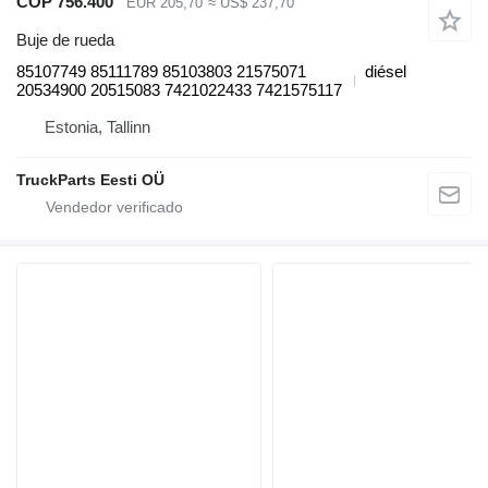
COP 756.400
EUR 205,70
≈ US$ 237,70
Buje de rueda
85107749 85111789 85103803 21575071
diésel
20534900 20515083 7421022433 7421575117
Estonia, Tallinn
TruckParts Eesti OÜ