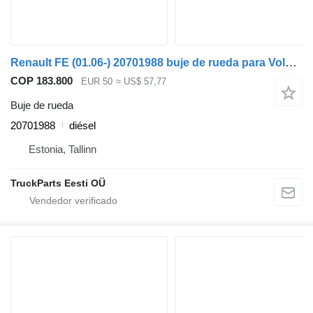
Renault FE (01.06-) 20701988 buje de rueda para Volvo FL, FE (2005-2014) cabeza tractora
COP 183.800
EUR 50
≈ US$ 57,77
Buje de rueda
20701988
diésel
Estonia, Tallinn
TruckParts Eesti OÜ