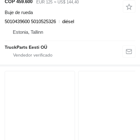
COP 459.600
EUR 125
≈ US$ 144,40
Buje de rueda
5010439600 5010525326
diésel
Estonia, Tallinn
TruckParts Eesti OÜ