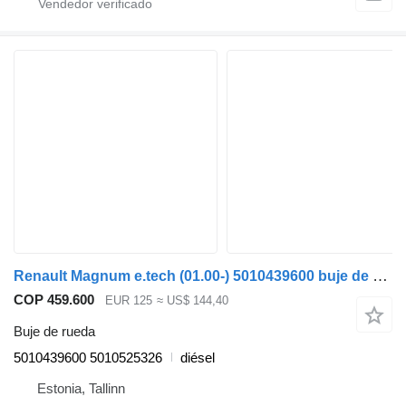
Renault Magnum e.tech (01.00-) 5010439600 buje de rueda para Renault Magnum (1990-2014) cabeza tractora
COP 459.600
EUR 125
≈ US$ 144,40
Buje de rueda
5010439600 5010525326
diésel
Estonia, Tallinn