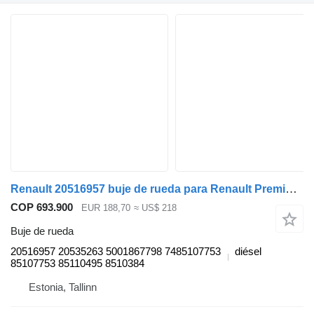
Renault 20516957 buje de rueda para Renault Premium, Premium 2 (1996-2014) cabeza tractora
COP 693.900
EUR 188,70
≈ US$ 218
Buje de rueda
20516957 20535263 5001867798 7485107753
diésel
85107753 85110495 8510384
Estonia, Tallinn