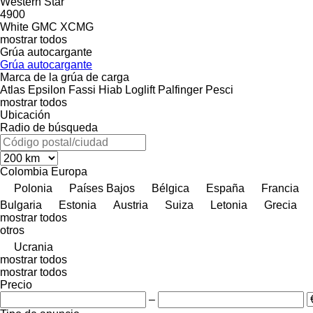
Western Star
4900
White GMC
XCMG
mostrar todos
Grúa autocargante
Grúa autocargante
Marca de la grúa de carga
Atlas
Epsilon
Fassi
Hiab
Loglift
Palfinger
Pesci
mostrar todos
Ubicación
Radio de búsqueda
Colombia
Europa
Polonia
Países Bajos
Bélgica
España
Francia
Bulgaria
Estonia
Austria
Suiza
Letonia
Grecia
mostrar todos
otros
Ucrania
mostrar todos
mostrar todos
Precio
–