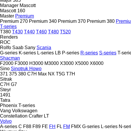
Major 385
Manager
Mascott
Mascott 160
Master
Premium
Premium 270
Premium 340
Premium 370
Premium 380
Premiu
T-series
T380
T430
T440
T460
T480
T520
Renders
ROC
Rolfo
Saab
Sany
Scania
G-series
K-series
L-series
LB
P-series
R-series
S-series
T-seri
Shacman
F2000
F3000
H3000
M3000
X3000
X5000
X6000
Sino
Sinotruk Howo
371
375
380
C7H
Max
NX
T5G
T7H
Sitrak
C7H
G7
Steyr
1491
Tatra
Phoenix
T-series
Vang
Volkswagen
Constellation
Crafter
LT
Volvo
A-series
C
F88
F89
FE
FH
FL
FM
FMX
G-series
L-series
N-ser