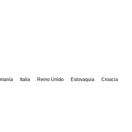
manía
Italia
Reino Unido
Eslovaquia
Croacia