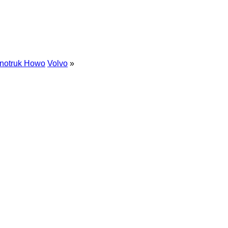
inotruk Howo
Volvo
»