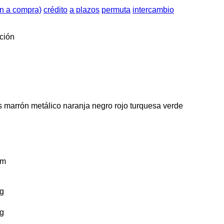
ón a compra)
crédito
a plazos
permuta
intercambio
ción
s
marrón
metálico
naranja
negro
rojo
turquesa
verde
km
g
g