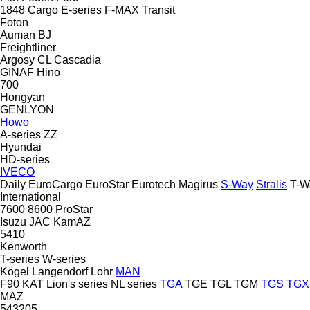
1848
Cargo
E-series
F-MAX
Transit
Foton
Auman
BJ
Freightliner
Argosy
CL
Cascadia
GINAF
Hino
700
Hongyan
GENLYON
Howo
A-series
ZZ
Hyundai
HD-series
IVECO
Daily
EuroCargo
EuroStar
Eurotech
Magirus
S-Way
Stralis
T-W
International
7600
8600
ProStar
Isuzu
JAC
KamAZ
5410
Kenworth
T-series
W-series
Kögel
Langendorf
Lohr
MAN
F90
KAT
Lion's series
NL series
TGA
TGE
TGL
TGM
TGS
TGX
MAZ
543205