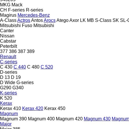
MKG
Mack
CH
F-series
R-series
Magirus
Mercedes-Benz
A-Class
Actros
Antos
Arocs
Atego
Axor
LK
MB
S-Class
SK
SL-
Mitsubishi Fuso
Mitsubishi
Canter
Nissan
Cabstar
Peterbilt
377
386
387
389
Renault
C-series
C 430
C 440
C 480
C 520
D-series
D 13
D 19
D Wide
G-series
G290
G340
K-series
K 520
Kerax
Kerax 410
Kerax 420
Kerax 450
Magnum
Magnum 390
Magnum 400
Magnum 420
Magnum 430
Magnum
Major