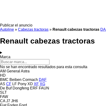
Publicar el anuncio
Autoline
»
Cabezas tractoras
»
Renault cabezas tractoras
DA
Renault cabezas tractoras
Marca
No se han encontrado resultados para esta consulta
AM General
Astra
HD
BMC
Beiben
Cormach
DAF
AS
CF
LF
Pony
XD
XF
XG
De Buf
Dongfeng
ERF
FAUN
SLT
FAW
CA
J7
JH6
Fiat
Foden
Ford