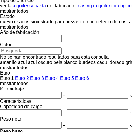
Tipo de anuncio
venta
alquiler
subasta
del fabricante
leasing (alquiler con opci
mostrar todos
Estado
nuevo
usados
siniestrado
para piezas
con un defecto
demostra
mostrar todos
Año de fabricación
–
Color
No se han encontrado resultados para esta consulta
amarillo
azul
azul oscuro
beis
blanco
burdeos
caqui
dorado
gri
mostrar todos
Euro
Euro 1
Euro 2
Euro 3
Euro 4
Euro 5
Euro 6
mostrar todos
Kilometraje
–
Características
Capacidad de carga
–
k
Peso neto
–
k
Peso bruto