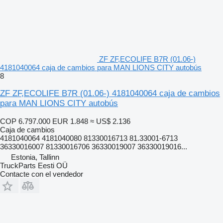
ZF ZF,ECOLIFE B7R (01.06-)
4181040064 caja de cambios para MAN LIONS CITY autobús
8
ZF ZF,ECOLIFE B7R (01.06-) 4181040064 caja de cambios
para MAN LIONS CITY autobús
COP 6.797.000
EUR 1.848
≈ US$ 2.136
Caja de cambios
4181040064 4181040080 81330016713 81.33001-6713
36330016007 81330016706 36330019007 36330019016...
Estonia, Tallinn
TruckParts Eesti OÜ
Contacte con el vendedor