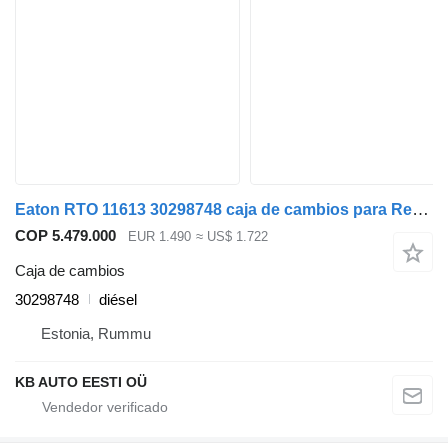
Eaton RTO 11613 30298748 caja de cambios para Renault R-series, Midliner (1979-2000) camión
COP 5.479.000
EUR 1.490
≈ US$ 1.722
Caja de cambios
30298748
diésel
Estonia, Rummu
KB AUTO EESTI OÜ