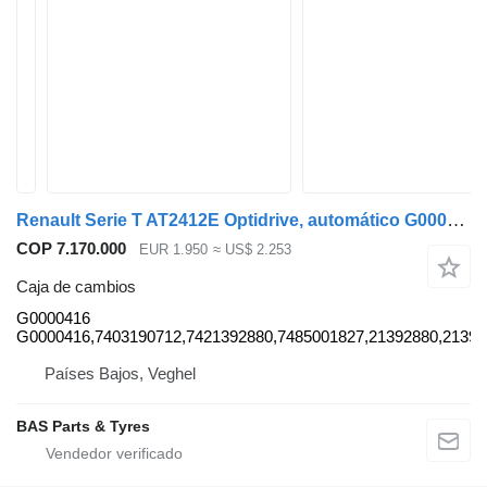
Renault Serie T AT2412E Optidrive, automático G0000416 caja de cambios para Renault T-Serie camión
COP 7.170.000
EUR 1.950
≈ US$ 2.253
Caja de cambios
G0000416
G0000416,7403190712,7421392880,7485001827,21392880,21392
Países Bajos, Veghel
BAS Parts & Tyres