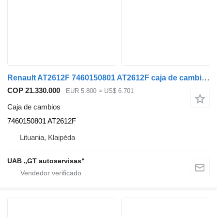
Renault AT2612F 7460150801 AT2612F caja de cambios para Renault T-520 cabeza tractora siniestrada
COP 21.330.000
EUR 5.800
≈ US$ 6.701
Caja de cambios
7460150801 AT2612F
Lituania, Klaipėda
UAB „GT autoservisas“