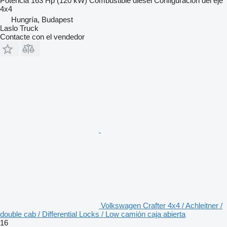
Potencia
163 Hp (120 kW)
Combustible
diésel
Configuración del eje
4x4
Hungría, Budapest
Laslo Truck
Contacte con el vendedor
Volkswagen Crafter 4x4 / Achleitner /
double cab / Differential Locks / Low camión caja abierta
16