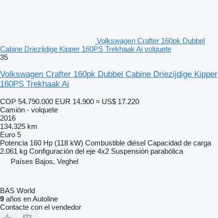
Volkswagen Crafter 160pk Dubbel
Cabine Driezijdige Kipper 160PS Trekhaak Ai volquete
35
Volkswagen Crafter 160pk Dubbel Cabine Driezijdige Kipper
160PS Trekhaak Ai
COP 54.790.000
EUR 14.900
≈ US$ 17.220
Camión - volquete
2016
134.325 km
Euro 5
Potencia
160 Hp (118 kW)
Combustible
diésel
Capacidad de carga
2.061 kg
Configuración del eje
4x2
Suspensión
parabólica
Países Bajos, Veghel
BAS World
9
años en Autoline
Contacte con el vendedor