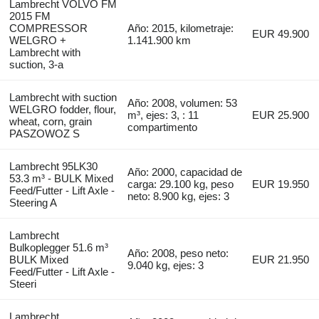
Lambrecht VOLVO FM
2015 FM
COMPRESSOR
Año: 2015, kilometraje:
EUR 49.900
WELGRO +
1.141.900 km
Lambrecht with
suction, 3-a
Lambrecht with suction
Año: 2008, volumen: 53
WELGRO fodder, flour,
m³, ejes: 3, : 11
EUR 25.900
wheat, corn, grain
compartimento
PASZOWOZ S
Lambrecht 95LK30
Año: 2000, capacidad de
53.3 m³ - BULK Mixed
carga: 29.100 kg, peso
EUR 19.950
Feed/Futter - Lift Axle -
neto: 8.900 kg, ejes: 3
Steering A
Lambrecht
Bulkoplegger 51.6 m³
Año: 2008, peso neto:
BULK Mixed
EUR 21.950
9.040 kg, ejes: 3
Feed/Futter - Lift Axle -
Steeri
Lambrecht