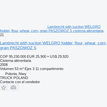
Lambrecht with suction WELGRO
fodder, flour, wheat, corn, grain PASZOWOZ S cisterna alimentaria
21
Lambrecht with suction WELGRO fodder, flour, wheat, corn,
grain PASZOWOZ S
COP 95.230.000
EUR 25.900
≈ US$ 29.920
Cisterna alimentaria
2008
Volumen
53 m³
Ejes
3
11 compartimento
Polonia, Niwy
TRUCK POLAND
Contacte con el vendedor