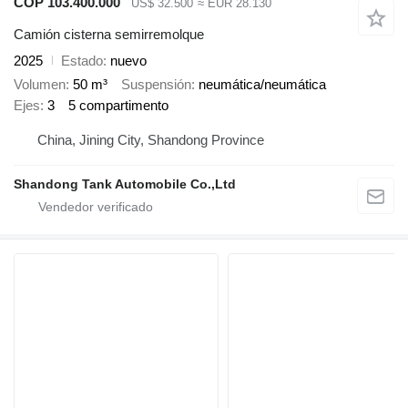
COP 103.400.000
US$ 32.500
≈ EUR 28.130
Camión cisterna semirremolque
2025
Estado
nuevo
Volumen
50 m³
Suspensión
neumática/neumática
Ejes
3
5 compartimento
China, Jining City, Shandong Province
Shandong Tank Automobile Co.,Ltd