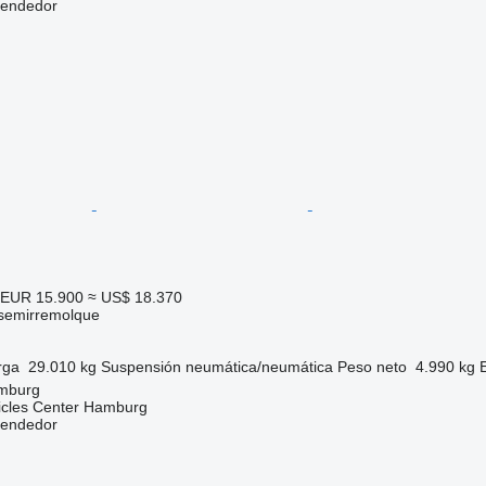
vendedor
EUR 15.900
≈ US$ 18.370
 semirremolque
rga
29.010 kg
Suspensión
neumática/neumática
Peso neto
4.990 kg
mburg
icles Center Hamburg
vendedor