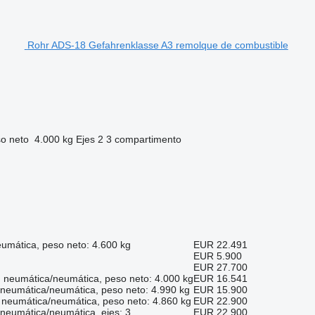
Rohr ADS-18 Gefahrenklasse A3 remolque de combustible
o neto
4.000 kg
Ejes
2
3 compartimento
eumática, peso neto: 4.600 kg
EUR 22.491
EUR 5.900
EUR 27.700
: neumática/neumática, peso neto: 4.000 kg
EUR 16.541
: neumática/neumática, peso neto: 4.990 kg
EUR 15.900
 neumática/neumática, peso neto: 4.860 kg
EUR 22.900
 neumática/neumática, ejes: 3
EUR 22.900