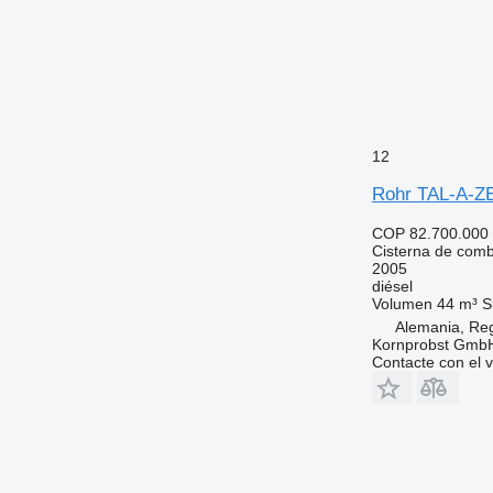
12
Rohr TAL-A-ZE
COP 82.700.000
Cisterna de comb
2005
diésel
Volumen
44 m³
S
Alemania, Re
Kornprobst Gmb
Contacte con el 