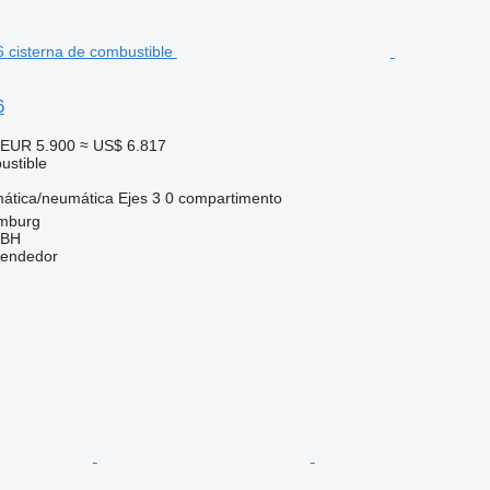
6
EUR 5.900
≈ US$ 6.817
ustible
ática/neumática
Ejes
3
0 compartimento
mburg
MBH
vendedor