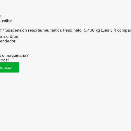
r
ustible
m³
Suspensión
resorte/neumática
Peso neto
5.400 kg
Ejes
3
4 compar
onski Brod
vendedor
s o maquinaria?
tros!
nuncio