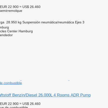
EUR 22.900
≈ US$ 26.460
 semirremolque
rga
28.950 kg
Suspensión
neumática/neumática
Ejes
3
mburg
icles Center Hamburg
vendedor
e combustible
ftstoff Benzin/Diesel 26.000L 4 Rooms ADR Pump
EUR 22.900
≈ US$ 26.460
que de combustible