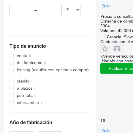
Rohr
–
Precio a consulta
Cisterna de comb
2004
Volumen
42.000 
Croacia, Slav
Contacte con el 
Tipo de anuncio
venta
¿Vende vehículo
¡Hagalo con noso
del fabricante
Publicar el a
leasing (alquiler con opción a compra)
crédito
a plazos
permuta
intercambio
16
Año de fabricación
Rohr