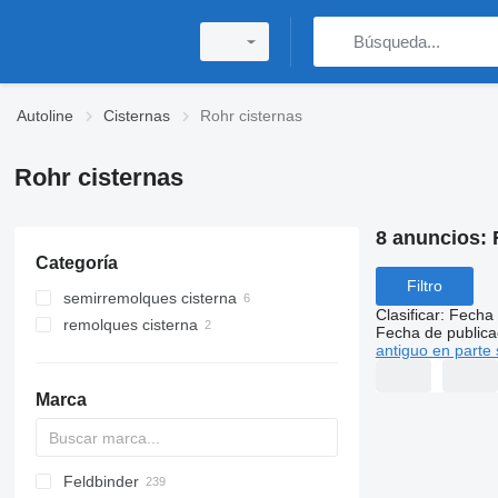
Autoline
Cisternas
Rohr cisternas
Rohr cisternas
8 anuncios:
Categoría
Filtro
semirremolques cisterna
Clasificar
:
Fecha 
remolques cisterna
cisternas de combustible
Fecha de publica
antiguo en parte 
camiónes cisterna semirremolques
remolques de combustible
Marca
Feldbinder
54500
SVM
NCG
CB
T-series
SAPL
KIS
STF
ADR
SOA
K series
LPG
45
AMMONIA
Carrytank