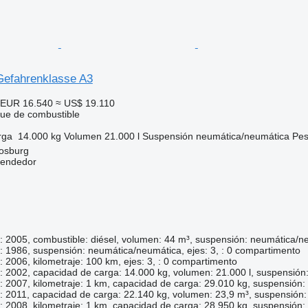
efahrenklasse A3
EUR 16.540
≈ US$ 19.110
que de combustible
rga
14.000 kg
Volumen
21.000 l
Suspensión
neumática/neumática
Pes
osburg
vendedor
: 2005, combustible: diésel, volumen: 44 m³, suspensión: neumática/n
: 1986, suspensión: neumática/neumática, ejes: 3, : 0 compartimento
: 2006, kilometraje: 100 km, ejes: 3, : 0 compartimento
: 2002, capacidad de carga: 14.000 kg, volumen: 21.000 l, suspensión
: 2007, kilometraje: 1 km, capacidad de carga: 29.010 kg, suspensión
: 2011, capacidad de carga: 22.140 kg, volumen: 23,9 m³, suspensión:
: 2008, kilometraje: 1 km, capacidad de carga: 28.950 kg, suspensión: