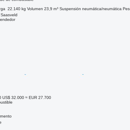
rga
22.140 kg
Volumen
23,9 m³
Suspensión
neumática/neumática
Pes
 Saasveld
vendedor
0
US$ 32.000
≈ EUR 27.700
ustible
imento
e