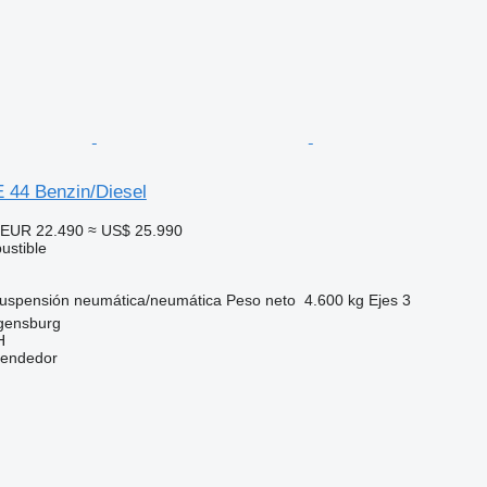
 44 Benzin/Diesel
EUR 22.490
≈ US$ 25.990
ustible
uspensión
neumática/neumática
Peso neto
4.600 kg
Ejes
3
gensburg
H
vendedor