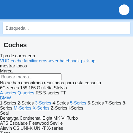
Coches
Tipo de carrocería
VUD
coche familiar
crossover
hatchback
pick-up
mostrar todos
Marca
No se han encontrado resultados para esta consulta
6C-series
159
166
Giulietta
Stelvio
A-series
Q-series
RS
S-series
TT
BMW
1-Series
2-Series
3-Series
4-Series
5-Series
6-Series
7-Series
8-
Series
M-Series
X-Series
Z-Series
i-Series
Seal
Bentayga
Continental
Eight
MK VI
Turbo
ATS
Escalade
Fleetwood
Seville
Alsvin
CS
UNI-K
UNI-T
X-series