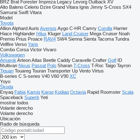
BRZ
Brat
Forester
Impreza
Legacy
Levorg
Outback
XV
Alto
Baleno
Celerio
Dzire
Grand Vitara
Ignis
Jimny
S-Cross
SX4
Samurai
Swift
Vitara
Model
Toyota
Allion
Alphard
Auris
Avensis
Aygo
C-HR
Camry
Corolla
Harrier
Hiace
Highlander
Hilux
Kluger
Land Cruiser
Mega Cruiser
Noah
Premio
Prius
Proace
RAV4
SW4
Sienna
Sienta
Tacoma
Tundra
Vellfire
Verso
Yaris
Combo
Corsa
Victor
Vivaro
Volkswagen
Amarok
Arteon
Atlas
Beetle
Caddy
Caravelle
Crafter
Golf
ID
Multivan
Nivus
Passat
Polo
Sharan
T-Cross
T-Roc
Taigo
Tayron
Tiguan
Touareg
Touran
Transporter
Up
Vento
Virtus
B-series
C
S-series
V40
V60
V90
XC
Yoyo
Škoda
Enyaq
Fabia
Kamiq
Karoq
Kodiaq
Octavia
Rapid
Roomster
Scala
Spaceback
Superb
Yeti
mostrar todos
Volante derecho
Volante derecho
Ubicación
Radio de búsqueda