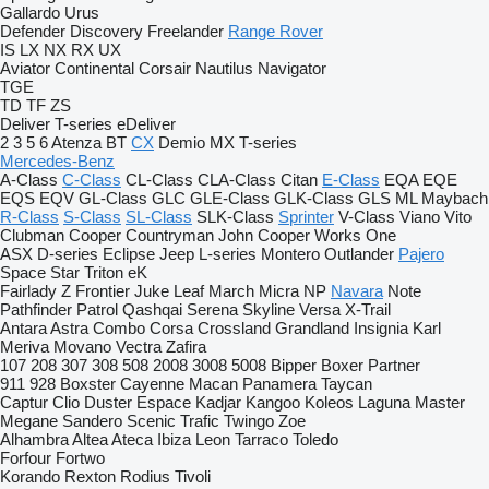
Gallardo
Urus
Defender
Discovery
Freelander
Range Rover
IS
LX
NX
RX
UX
Aviator
Continental
Corsair
Nautilus
Navigator
TGE
TD
TF
ZS
Deliver
T-series
eDeliver
2
3
5
6
Atenza
BT
CX
Demio
MX
T-series
Mercedes-Benz
A-Class
C-Class
CL-Class
CLA-Class
Citan
E-Class
EQA
EQE
EQS
EQV
GL-Class
GLC
GLE-Class
GLK-Class
GLS
ML
Maybach
R-Class
S-Class
SL-Class
SLK-Class
Sprinter
V-Class
Viano
Vito
Clubman
Cooper
Countryman
John Cooper Works
One
ASX
D-series
Eclipse
Jeep
L-series
Montero
Outlander
Pajero
Space Star
Triton
eK
Fairlady Z
Frontier
Juke
Leaf
March
Micra
NP
Navara
Note
Pathfinder
Patrol
Qashqai
Serena
Skyline
Versa
X-Trail
Antara
Astra
Combo
Corsa
Crossland
Grandland
Insignia
Karl
Meriva
Movano
Vectra
Zafira
107
208
307
308
508
2008
3008
5008
Bipper
Boxer
Partner
911
928
Boxster
Cayenne
Macan
Panamera
Taycan
Captur
Clio
Duster
Espace
Kadjar
Kangoo
Koleos
Laguna
Master
Megane
Sandero
Scenic
Trafic
Twingo
Zoe
Alhambra
Altea
Ateca
Ibiza
Leon
Tarraco
Toledo
Forfour
Fortwo
Korando
Rexton
Rodius
Tivoli