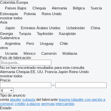
Colombia
Europa
Países Bajos
Chequia
Alemania
Bélgica
Suecia
Eslovaquia
Polonia
Reino Unido
mostrar todos
Asia
Japón
Emiratos Árabes Unidos
Uzbekistán
China
Georgia
Turquía
Tayikistán
Kazajistán
Sudamérica
Argentina
Perú
Uruguay
Chile
otros
Ucrania
México
Camerún
Moldavia
País de fabricación
No se han encontrado resultados para esta consulta
Alemania
Chequia
EE. UU.
Francia
Japón
Reino Unido
mostrar todos
Precio
–
Tipo de anuncio
venta
alquiler
subasta
del fabricante
leasing (alquiler con opción a
compra)
crédito
a plazos
permuta
intercambio
Estado