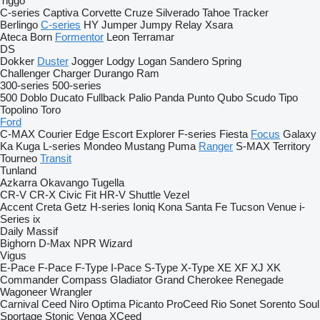
Tiggo
C-series
Captiva
Corvette
Cruze
Silverado
Tahoe
Tracker
Berlingo
C-series
HY
Jumper
Jumpy
Relay
Xsara
Ateca
Born
Formentor
Leon
Terramar
DS
Dokker
Duster
Jogger
Lodgy
Logan
Sandero
Spring
Challenger
Charger
Durango
Ram
300-series
500-series
500
Doblo
Ducato
Fullback
Palio
Panda
Punto
Qubo
Scudo
Tipo
Topolino
Toro
Ford
C-MAX
Courier
Edge
Escort
Explorer
F-series
Fiesta
Focus
Galaxy
Ka
Kuga
L-series
Mondeo
Mustang
Puma
Ranger
S-MAX
Territory
Tourneo
Transit
Tunland
Azkarra
Okavango
Tugella
CR-V
CR-X
Civic
Fit
HR-V
Shuttle
Vezel
Accent
Creta
Getz
H-series
Ioniq
Kona
Santa Fe
Tucson
Venue
i-
Series
ix
Daily
Massif
Bighorn
D-Max
NPR
Wizard
Vigus
E-Pace
F-Pace
F-Type
I-Pace
S-Type
X-Type
XE
XF
XJ
XK
Commander
Compass
Gladiator
Grand Cherokee
Renegade
Wagoneer
Wrangler
Carnival
Ceed
Niro
Optima
Picanto
ProCeed
Rio
Sonet
Sorento
Soul
Sportage
Stonic
Venga
XCeed