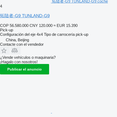
拓陆者-G9 TUNLAND-G9 coche
4
拓陆者-G9 TUNLAND-G9
COP 56.580.000
CNY 120.000
≈ EUR 15.390
Pick-up
Configuración del eje
4x4
Tipo de carrocería
pick-up
China, Beijing
Contacte con el vendedor
¿Vende vehículos o maquinaria?
¡Hagalo con nosotros!
Publicar el anuncio