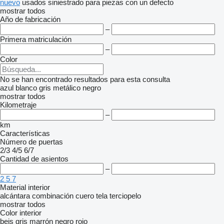
nuevo
usados
siniestrado
para piezas
con un defecto
mostrar todos
Año de fabricación
–
Primera matriculación
–
Color
No se han encontrado resultados para esta consulta
azul
blanco
gris
metálico
negro
mostrar todos
Kilometraje
–
km
Características
Número de puertas
2/3
4/5
6/7
Cantidad de asientos
–
2
5
7
Material interior
alcántara
combinación
cuero
tela
terciopelo
mostrar todos
Color interior
beis
gris
marrón
negro
rojo