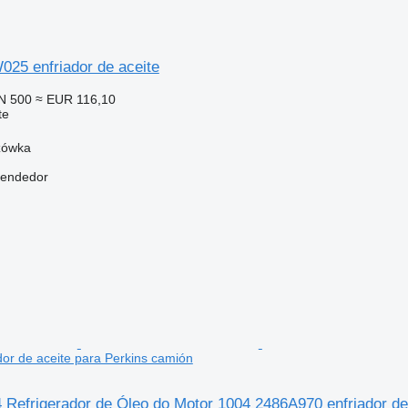
025 enfriador de aceite
N 500
≈ EUR 116,10
te
zówka
vendedor
or de aceite para Perkins camión
 Refrigerador de Óleo do Motor 1004 2486A970 enfriador de