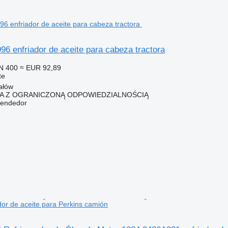
6 enfriador de aceite para cabeza tractora
N 400
≈ EUR 92,89
te
ałów
KA Z OGRANICZONĄ ODPOWIEDZIALNOŚCIĄ
vendedor
or de aceite para Perkins camión