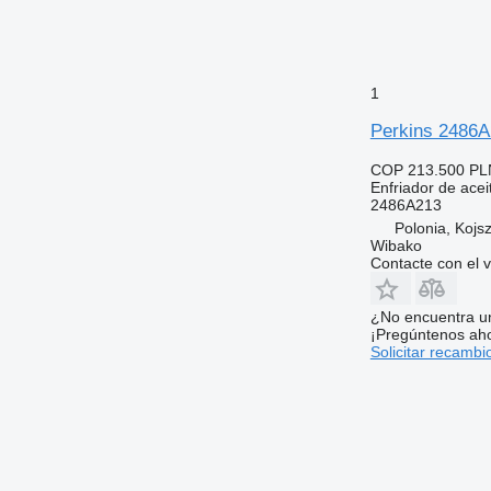
1
Perkins 2486A2
COP 213.500
PL
Enfriador de acei
2486A213
Polonia, Kojs
Wibako
Contacte con el 
¿No encuentra u
¡Pregúntenos ah
Solicitar recambi