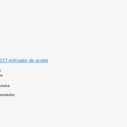
17 enfriador de aceite
r
te
zówka
vendedor