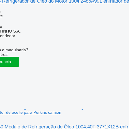
 Refrigerador de Óleo do Motor 1004 2486A991 enfriador de
r
te
ia
TINHO S.A.
vendedor
s o maquinaria?
tros!
nuncio
or de aceite para Perkins camión
40 Módulo de Refrigeração de Óleo 1004.40T 3771X12B enfri