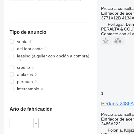
Precio a consulta
Enfriador de acei
3771X12B 4134
Portugal, Leir
PERALTA & COU
Tipo de anuncio
Contacte con el 
venta
del fabricante
leasing (alquiler con opción a compra)
crédito
a plazos
permuta
intercambio
1
Perkins 2486A2
Año de fabricación
Precio a consulta
Enfriador de acei
–
2486A222
Polonia, Kojs