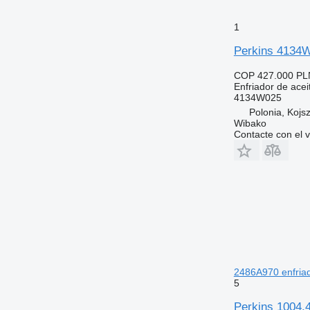
1
Perkins 4134W
COP 427.000
PL
Enfriador de acei
4134W025
Polonia, Kojs
Wibako
Contacte con el 
2486A970 enfriad
5
Perkins 1004.4