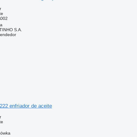
r
te
A002
ia
TINHO S.A.
vendedor
22 enfriador de aceite
r
te
zówka