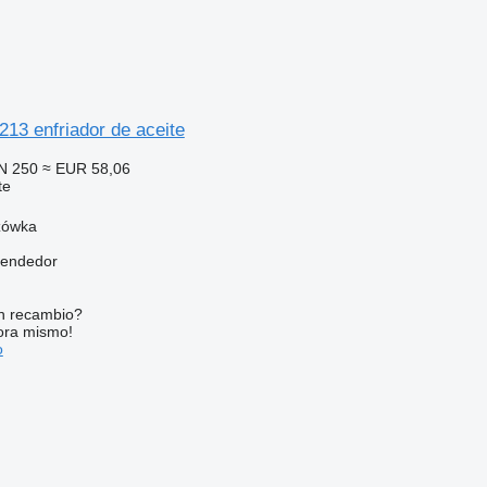
13 enfriador de aceite
N 250
≈ EUR 58,06
te
zówka
vendedor
n recambio?
ora mismo!
o