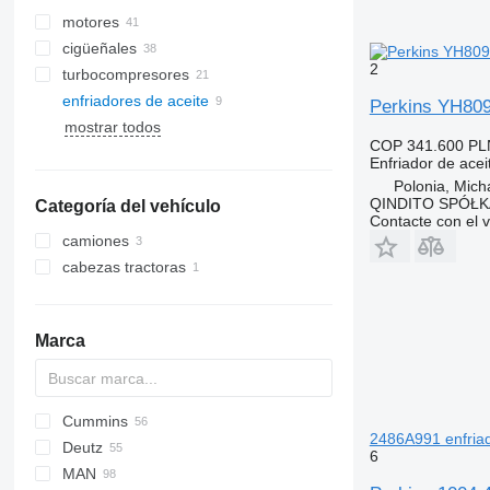
motores
cigüeñales
2
turbocompresores
enfriadores de aceite
Perkins YH8099
mostrar todos
COP 341.600
PL
Enfriador de acei
Polonia, Mich
QINDITO SPÓŁ
Categoría del vehículo
Contacte con el 
camiones
cabezas tractoras
Marca
Cummins
X-Series
C-series
Silverado
2486A991 enfriad
Deutz
CF
6
MAN
LF
BF
1848
X series
Crossway
Axer