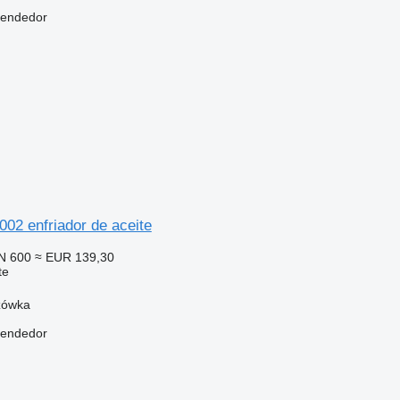
vendedor
02 enfriador de aceite
N 600
≈ EUR 139,30
te
zówka
vendedor