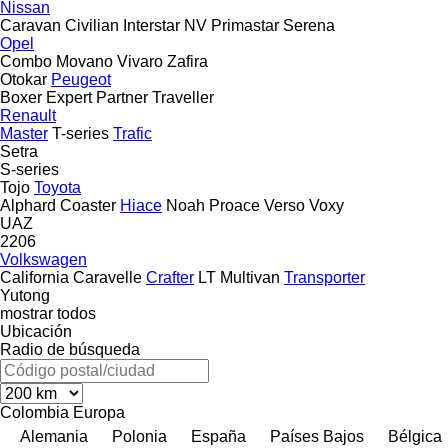
Nissan
Caravan
Civilian
Interstar
NV
Primastar
Serena
Opel
Combo
Movano
Vivaro
Zafira
Otokar
Peugeot
Boxer
Expert
Partner
Traveller
Renault
Master
T-series
Trafic
Setra
S-series
Tojo
Toyota
Alphard
Coaster
Hiace
Noah
Proace
Verso
Voxy
UAZ
2206
Volkswagen
California
Caravelle
Crafter
LT
Multivan
Transporter
Yutong
mostrar todos
Ubicación
Radio de búsqueda
Colombia
Europa
Alemania
Polonia
España
Países Bajos
Bélgica