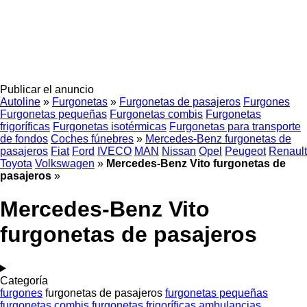
Publicar el anuncio
Autoline
»
Furgonetas
»
Furgonetas de pasajeros
Furgones
Furgonetas pequeñas
Furgonetas combis
Furgonetas
frigoríficas
Furgonetas isotérmicas
Furgonetas para transporte
de fondos
Coches fúnebres
»
Mercedes-Benz furgonetas de
pasajeros
Fiat
Ford
IVECO
MAN
Nissan
Opel
Peugeot
Renault
Toyota
Volkswagen
»
Mercedes-Benz Vito furgonetas de
pasajeros
»
Mercedes-Benz Vito
furgonetas de pasajeros
Categoría
furgones
furgonetas de pasajeros
furgonetas pequeñas
furgonetas combis
furgonetas frigoríficas
ambulancias