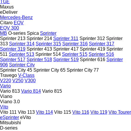
TGE
Maxus
eDeliver
Mercedes-Benz
Citaro
EQV
EQV 300
MB
O-series
Spica
Sprinter
Sprinter 213
Sprinter 214
Sprinter 311
Sprinter 312
Sprinter
313
Sprinter 314
Sprinter 315
Sprinter 316
Sprinter 317
Sprinter 319
Sprinter 413
Sprinter 417
Sprinter 419
Sprinter
511
Sprinter 513
Sprinter 514
Sprinter 515
Sprinter 516
Sprinter 517
Sprinter 518
Sprinter 519
Sprinter 616
Sprinter
906
Sprinter City
Sprinter City 45
Sprinter City 65
Sprinter City 77
Travego
V-Class
V220
V250
V300
Vario
Vario 813
Vario 814
Vario 815
Viano
Viano 3.0
Vito
Vito 111
Vito 113
Vito 114
Vito 115
Vito 116
Vito 119
Vito Tourer
eSprinter
eVito
Mitsubishi
D-series