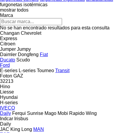
furgonetas isotérmicas
mostrar todos
Marca
No se han encontrado resultados para esta consulta
Changan
Chevrolet
Express
Citroen
Jumper
Jumpy
Daimler
Dongfeng
Fiat
Ducato
Scudo
Ford
E-series
L-series
Tourneo
Transit
Foton
GAZ
32213
Hino
Liesse
Hyundai
H-series
IVECO
Daily
Ferqui Sunrise
Mago
Mobi
Rapido
Wing
Indcar
Irisbus
Daily
JAC
King Long
MAN