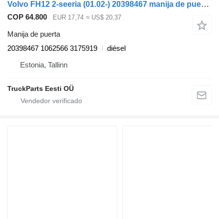
Volvo FH12 2-seeria (01.02-) 20398467 manija de puerta para Volvo FH12, FH16, NH12, FH, VNL780 (1993-2014) cabeza tractora
COP 64.800
EUR 17,74
≈ US$ 20,37
Manija de puerta
20398467 1062566 3175919
diésel
Estonia, Tallinn
TruckParts Eesti OÜ