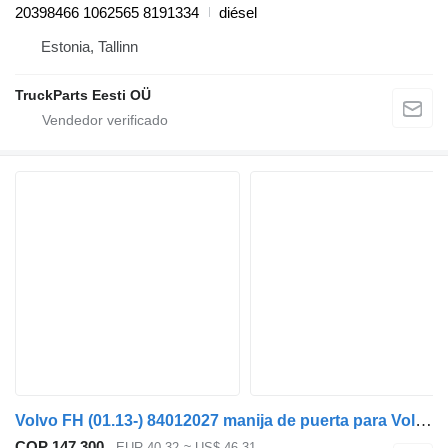
20398466 1062565 8191334
diésel
Estonia, Tallinn
TruckParts Eesti OÜ
Volvo FH (01.13-) 84012027 manija de puerta para Volvo FH, FM, FMX-4 series (2013-) cabeza tractora
COP 147.300
EUR 40,32
≈ US$ 46,31