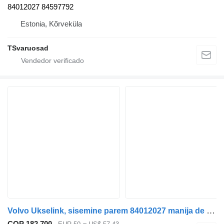
84012027 84597792
Estonia, Kõrveküla
TSvaruosad
Volvo Ukselink, sisemine parem 84012027 manija de puerta para Volvo FH cabeza tractora
COP 182.700