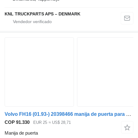
KNL TRUCKPARTS APS – DENMARK
Volvo FH16 (01.93-) 20398466 manija de puerta para Volvo FH12, FH16, NH12, FH, VNL780 (1993-2014) cabeza tractora
COP 91.330
EUR 25
≈ US$ 28,71
Manija de puerta