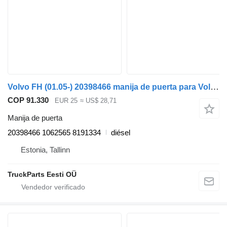
Volvo FH (01.05-) 20398466 manija de puerta para Volvo FH12, FH16, NH12, FH, VNL780 (1993-2014) cabeza tractora
COP 91.330
EUR 25
≈ US$ 28,71
Manija de puerta
20398466 1062565 8191334
diésel
Estonia, Tallinn
TruckParts Eesti OÜ