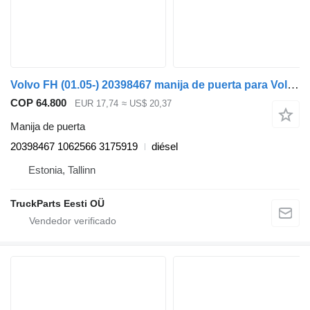
Volvo FH (01.05-) 20398467 manija de puerta para Volvo FH12, FH16, NH12, FH, VNL780 (1993-2014) cabeza tractora
COP 64.800
EUR 17,74
≈ US$ 20,37
Manija de puerta
20398467 1062566 3175919
diésel
Estonia, Tallinn
TruckParts Eesti OÜ