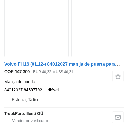
Volvo FH16 (01.12-) 84012027 manija de puerta para Volvo FH12, FH16, NH12, FH, VNL780 (1993-2014) cabeza tractora
COP 147.300
EUR 40,32
≈ US$ 46,31
Manija de puerta
84012027 84597792
diésel
Estonia, Tallinn
TruckParts Eesti OÜ