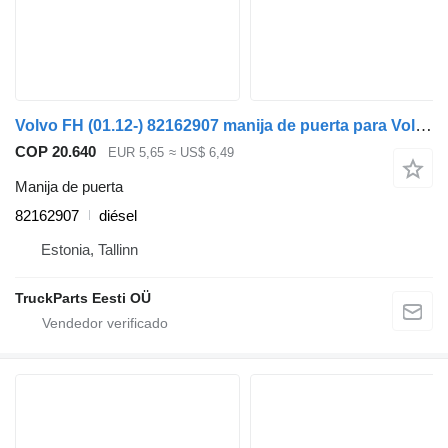
Volvo FH (01.12-) 82162907 manija de puerta para Volvo FH, FM, FMX-4 series (2013-) cabeza tractora
COP 20.640
EUR 5,65
≈ US$ 6,49
Manija de puerta
82162907
diésel
Estonia, Tallinn
TruckParts Eesti OÜ