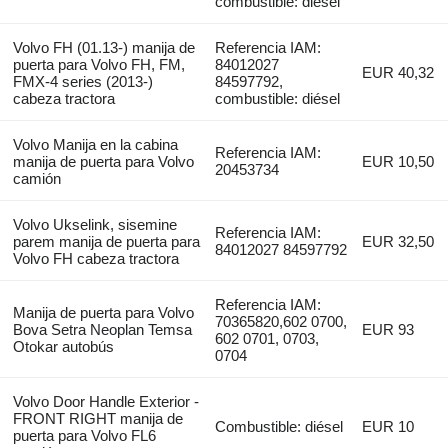
combustible: diésel
Volvo FH (01.13-) manija de
Referencia IAM:
puerta para Volvo FH, FM,
84012027
EUR 40,32
FMX-4 series (2013-)
84597792,
cabeza tractora
combustible: diésel
Volvo Manija en la cabina
Referencia IAM:
manija de puerta para Volvo
EUR 10,50
20453734
camión
Volvo Ukselink, sisemine
Referencia IAM:
parem manija de puerta para
EUR 32,50
84012027 84597792
Volvo FH cabeza tractora
Referencia IAM:
Manija de puerta para Volvo
70365820,602 0700,
Bova Setra Neoplan Temsa
EUR 93
602 0701, 0703,
Otokar autobús
0704
Volvo Door Handle Exterior -
FRONT RIGHT manija de
Combustible: diésel
EUR 10
puerta para Volvo FL6