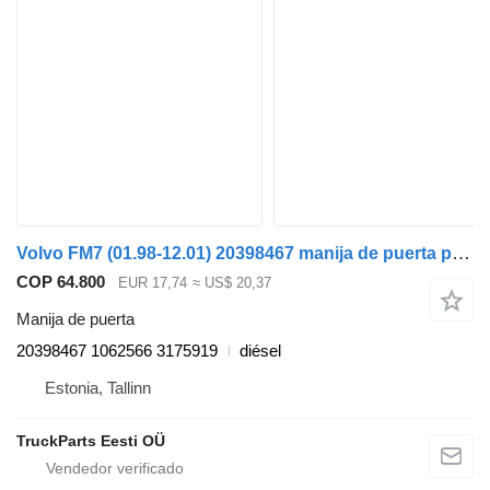
Volvo FM7 (01.98-12.01) 20398467 manija de puerta para Volvo FM7-FM12, FM, FMX (1998-2014) cabeza tractora
COP 64.800
EUR 17,74
≈ US$ 20,37
Manija de puerta
20398467 1062566 3175919
diésel
Estonia, Tallinn
TruckParts Eesti OÜ