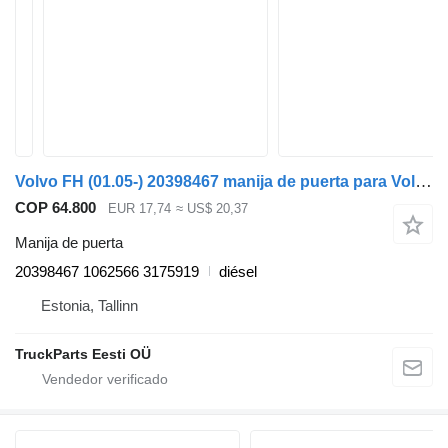
Volvo FH (01.05-) 20398467 manija de puerta para Volvo FH12, FH16, NH12, FH, VNL780 (1993-2014) cabeza tractora
COP 64.800
EUR 17,74
≈ US$ 20,37
Manija de puerta
20398467 1062566 3175919
diésel
Estonia, Tallinn
TruckParts Eesti OÜ