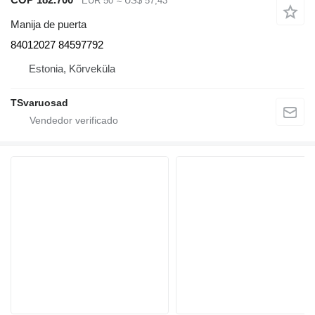
EUR 50
≈ US$ 57,43
Manija de puerta
84012027 84597792
Estonia, Kõrveküla
TSvaruosad