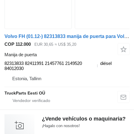
Volvo FH (01.12-) 82313833 manija de puerta para Volvo FH, FM, FMX-4 series (2013-) cabeza tractora
COP 112.000
EUR 30,65
≈ US$ 35,20
Manija de puerta
82313833 82411991 21457761 2149520
diésel
84012030
Estonia, Tallinn
TruckParts Eesti OÜ
¿Vende vehículos o maquinaria?
¡Hagalo con nosotros!