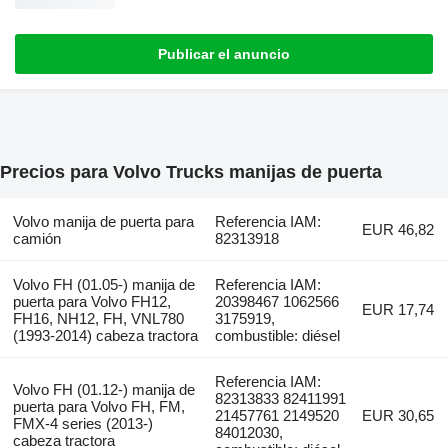
Publicar el anuncio
Precios para Volvo Trucks manijas de puerta
Volvo manija de puerta para
Referencia IAM:
EUR 46,82
camión
82313918
Volvo FH (01.05-) manija de
Referencia IAM:
puerta para Volvo FH12,
20398467 1062566
EUR 17,74
FH16, NH12, FH, VNL780
3175919,
(1993-2014) cabeza tractora
combustible: diésel
Referencia IAM:
Volvo FH (01.12-) manija de
82313833 82411991
puerta para Volvo FH, FM,
21457761 2149520
EUR 30,65
FMX-4 series (2013-)
84012030,
cabeza tractora