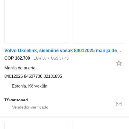
Volvo Ukselink, sisemine vasak 84012025 manija de puerta para Volvo FH cabeza tractora
COP 182.700
EUR 50
≈ US$ 57,43
Manija de puerta
84012025 84597790,82181895
Estonia, Kõrveküla
TSvaruosad