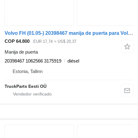
Volvo FH (01.05-) 20398467 manija de puerta para Volvo FH12, FH16, NH12, FH, VNL780 (1993-2014) cabeza tractora
COP 64.800
EUR 17,74
≈ US$ 20,37
Manija de puerta
20398467 1062566 3175919
diésel
Estonia, Tallinn
TruckParts Eesti OÜ