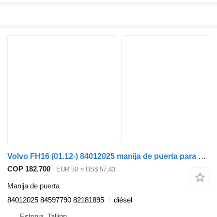
Volvo FH16 (01.12-) 84012025 manija de puerta para Volvo FH12, FH16, NH12, FH, VNL780 (1993-2014) cabeza tractora
COP 182.700
EUR 50
≈ US$ 57,43
Manija de puerta
84012025 84597790 82181895
diésel
Estonia, Tallinn