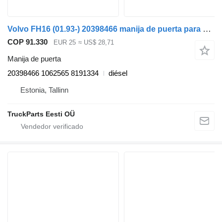
Volvo FH16 (01.93-) 20398466 manija de puerta para Volvo FH12, FH16, NH12, FH, VNL780 (1993-2014) cabeza tractora
COP 91.330
EUR 25
≈ US$ 28,71
Manija de puerta
20398466 1062565 8191334
diésel
Estonia, Tallinn
TruckParts Eesti OÜ