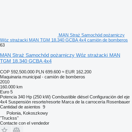
MAN Straż Samochód pożarniczy
Wóz strażacki MAN TGM 18.340 GCBA 4x4 camión de bomberos
63
MAN Straż Samochód pożarniczy Wóz strażacki MAN
TGM 18.340 GCBA 4x4
COP 592.500.000
PLN 699.600
≈ EUR 162.200
Maquinaria municipal - camión de bomberos
2010
160.000 km
Euro 5
Potencia
340 Hp (250 kW)
Combustible
diésel
Configuración del eje
4x4
Suspensión
resorte/resorte
Marca de la carrocería
Rosenbauer
Cantidad de asientos
9
Polonia, Kokoszkowy
"Truckss"
Contacte con el vendedor