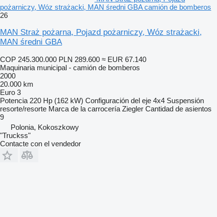
pożarniczy, Wóz strażacki, MAN średni GBA camión de bomberos
26
MAN Straż pożarna, Pojazd pożarniczy, Wóz strażacki,
MAN średni GBA
COP 245.300.000
PLN 289.600
≈ EUR 67.140
Maquinaria municipal - camión de bomberos
2000
20.000 km
Euro 3
Potencia
220 Hp (162 kW)
Configuración del eje
4x4
Suspensión
resorte/resorte
Marca de la carrocería
Ziegler
Cantidad de asientos
9
Polonia, Kokoszkowy
"Truckss"
Contacte con el vendedor