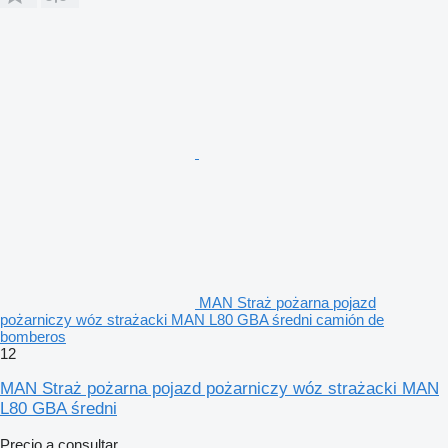
MAN Straż pożarna pojazd
pożarniczy wóz strażacki MAN L80 GBA średni camión de
bomberos
12
MAN Straż pożarna pojazd pożarniczy wóz strażacki MAN
L80 GBA średni
Precio a consultar