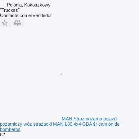
Polonia, Kokoszkowy
"Truckss"
Contacte con el vendedor
MAN Straż pożarna pojazd
pożarniczy wóz strażacki MAN L80 4x4 GBA śr camión de
bomberos
62