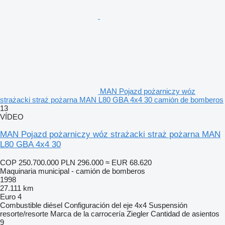
MAN Pojazd pożarniczy wóz
strażacki straż pożarna MAN L80 GBA 4x4 30 camión de bomberos
13
VÍDEO
MAN Pojazd pożarniczy wóz strażacki straż pożarna MAN
L80 GBA 4x4 30
COP 250.700.000
PLN 296.000
≈ EUR 68.620
Maquinaria municipal - camión de bomberos
1998
27.111 km
Euro 4
Combustible
diésel
Configuración del eje
4x4
Suspensión
resorte/resorte
Marca de la carrocería
Ziegler
Cantidad de asientos
9