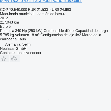
MAN 18.340 4x2 TGM Faun Vario 518/Zöller
COP 78.540.000
EUR 21.500
≈ US$ 24.690
Maquinaria municipal - camión de basura
2012
217.043 km
Euro 5
Potencia
340 Hp (250 kW)
Combustible
diésel
Capacidad de carga
5.785 kg
Volumen
18 m³
Configuración del eje
4x2
Marca de la
carrocería
Faun
Alemania, Selm
Neuhaus GmbH
Contacte con el vendedor