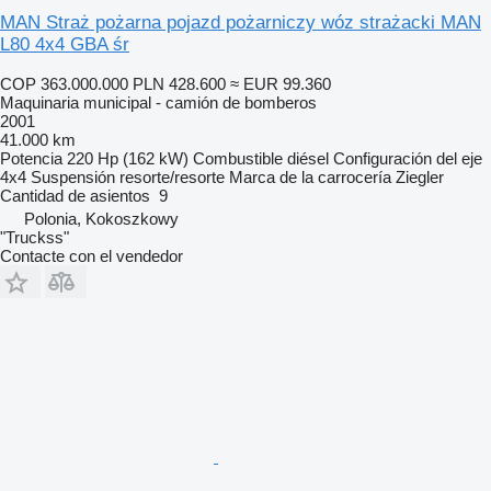
MAN Straż pożarna pojazd pożarniczy wóz strażacki MAN
L80 4x4 GBA śr
COP 363.000.000
PLN 428.600
≈ EUR 99.360
Maquinaria municipal - camión de bomberos
2001
41.000 km
Potencia
220 Hp (162 kW)
Combustible
diésel
Configuración del eje
4x4
Suspensión
resorte/resorte
Marca de la carrocería
Ziegler
Cantidad de asientos
9
Polonia, Kokoszkowy
"Truckss"
Contacte con el vendedor