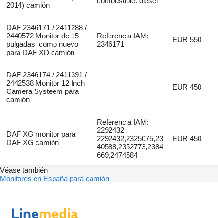
combustible: diésel
2014) camión
DAF 2346171 / 2411288 /
2440572 Monitor de 15
Referencia IAM:
EUR 550
pulgadas, como nuevo
2346171
para DAF XD camión
DAF 2346174 / 2411391 /
2442538 Monitor 12 Inch
EUR 450
Camera Systeem para
camión
Referencia IAM:
2292432
DAF XG monitor para
2292432,2325075,23
EUR 450
DAF XG camión
40588,2352773,2384
669,2474584
Véase también
Monitores en España para camión