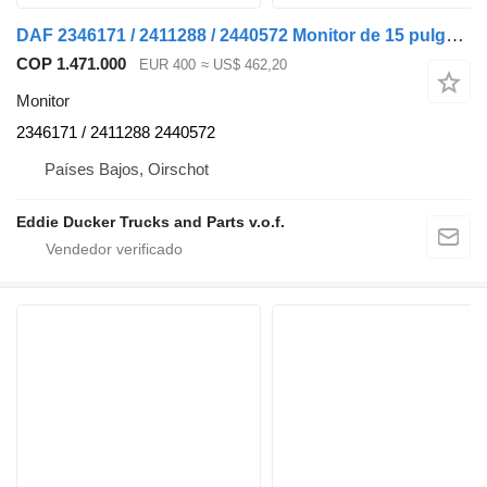
DAF 2346171 / 2411288 / 2440572 Monitor de 15 pulgadas para DAF CF-PX7 / XD / XF / XG camión
COP 1.471.000
EUR 400
≈ US$ 462,20
Monitor
2346171 / 2411288 2440572
Países Bajos, Oirschot
Eddie Ducker Trucks and Parts v.o.f.