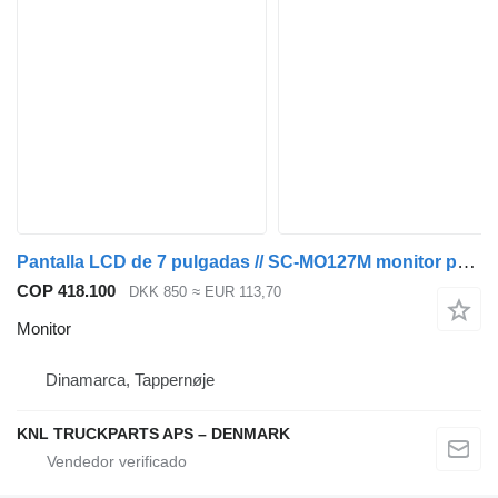
Pantalla LCD de 7 pulgadas // SC-MO127M monitor para Volvo camión
COP 418.100
DKK 850
≈ EUR 113,70
Monitor
Dinamarca, Tappernøje
KNL TRUCKPARTS APS – DENMARK