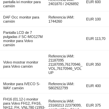
pantalla ivi monitor para
EUR 600
2401870 / 2426892
camión
DAF Occ monitor para
Referencia IAM:
EUR 100
camión
1744260
Pantalla LCD de 7
pulgadas // SC-MO127M
EUR 113,70
monitor para Volvo
camión
Referencia IAM:
21187095
Volvo mostrar monitor
21187095,76170946_
EUR 350
para Volvo camión
VOL,76170946_VOL
UP
Monitor para IVECO S-
Referencia IAM:
EUR 400
WAY camión
5802922799
FH16 (01.12-) monitor
Referencia IAM:
para Volvo FH12, FH16,
23160213 22379099,
EUR 375
NH12, FH, VNL780 (1993-