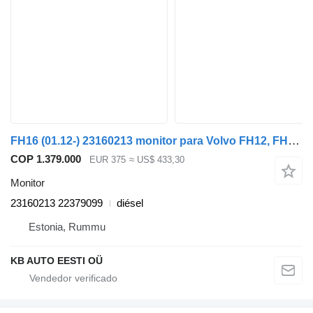
FH16 (01.12-) 23160213 monitor para Volvo FH12, FH16, NH12, FH, VNL780 (1993-2014) camión
COP 1.379.000
EUR 375
≈ US$ 433,30
Monitor
23160213 22379099
diésel
Estonia, Rummu
KB AUTO EESTI OÜ