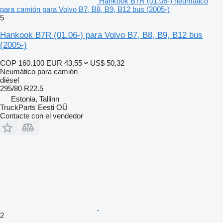
Hankook B7R (01.06-) neumático
para camión para Volvo B7, B8, B9, B12 bus (2005-)
5
Hankook B7R (01.06-) para Volvo B7, B8, B9, B12 bus
(2005-)
COP 160.100
EUR 43,55
≈ US$ 50,32
Neumático para camión
diésel
295/80 R22.5
Estonia, Tallinn
TruckParts Eesti OÜ
Contacte con el vendedor
2