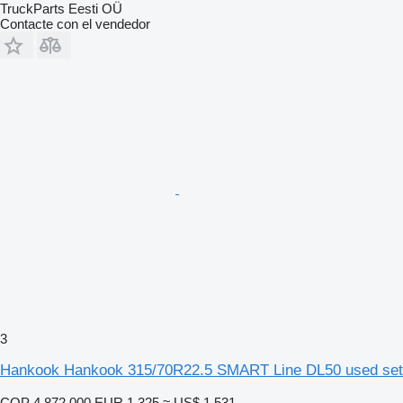
TruckParts Eesti OÜ
Contacte con el vendedor
3
Hankook Hankook 315/70R22.5 SMART Line DL50 used set
COP 4.872.000
EUR 1.325
≈ US$ 1.531