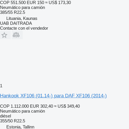
COP 551.500
EUR 150
≈ US$ 173,30
Neumático para camión
385/55 R22.5
Lituania, Kaunas
UAB DAITRADA
Contacte con el vendedor
1
Hankook XF106 (01.14-) para DAF XF106 (2014-)
COP 1.112.000
EUR 302,40
≈ US$ 349,40
Neumático para camión
diésel
355/50 R22.5
Estonia, Tallinn