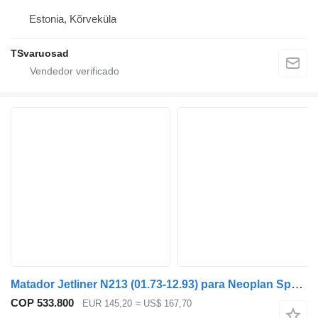
Estonia, Kõrveküla
TSvaruosad
Matador Jetliner N213 (01.73-12.93) para Neoplan Spaceliner, Skyliner, Jetliner, Cityliner (1973-)
COP 533.800
EUR 145,20
≈ US$ 167,70