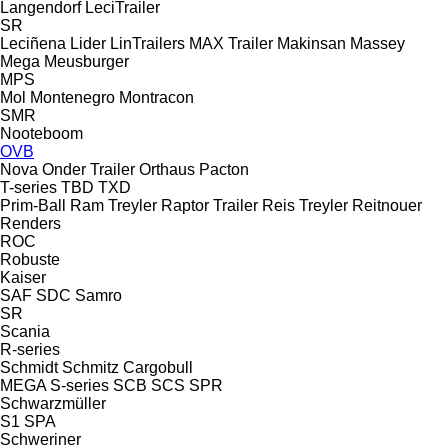
Langendorf
LeciTrailer
SR
Leciñena
Lider
LinTrailers
MAX Trailer
Makinsan
Massey
Mega
Meusburger
MPS
Mol
Montenegro
Montracon
SMR
Nooteboom
OVB
Nova
Onder Trailer
Orthaus
Pacton
T-series
TBD
TXD
Prim-Ball
Ram Treyler
Raptor Trailer
Reis Treyler
Reitnouer
Renders
ROC
Robuste
Kaiser
SAF
SDC
Samro
SR
Scania
R-series
Schmidt
Schmitz Cargobull
MEGA
S-series
SCB
SCS
SPR
Schwarzmüller
S1
SPA
Schweriner