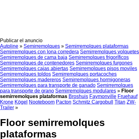
Publicar el anuncio
Autoline
»
Semirremolques
»
Semirremolques plataformas
Semirremolques con lona corredera
Semirremolques volquetes
Semirremolques de cama baja
Semirremolques frigoríficos
Semirremolques de contenedores
Semirremolques furgones
Semirremolques cajas abiertas
Semirremolques pisos moviles
Semirremolques toldos
Semirremolques portacoches
Semirremolques madereros
Semirremolques hormigoneras
Semirremolques para transporte de ganado
Semirremolques
para transporte de grano
Semirremolques modulares
»
Floor
semirremolques plataformas
Broshuis
Faymonville
Fruehauf
Krone
Kögel
Nooteboom
Pacton
Schmitz Cargobull
Titan
ZW-
Trailer
»
Floor semirremolques
plataformas