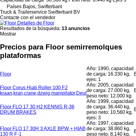
Países Bajos, Swifterbant
Truck & Trailerservice Swifterbant BV
Contacte con el vendedor
Detalles de Floor
Resultados de la búsqueda:
13 anuncios
Mostrar
Precios para Floor semirremolques
plataformas
Año: 1990, capacidad
Floor
de carga: 16.330 kg,
ejes: 1
Año: 2005, capacidad
Floor Corus Hiab Roller 100 F2
de carga: 27.000 kg,
kraan,kran,crane,dzwig,manipilator,Deut
peso neto: 12.000 kg
Año: 1999, capacidad
Floor FLO 17 30 H2 KENNIS R-36
de carga: 36.440 kg,
DRUM BRAKES
peso neto: 10.560 kg,
ejes: 3
Año: 1997, capacidad
Floor FLO 17 30H 3 AXLE BPW + HIAB
de carga: 38.860 kg,
130 R F-1
peso neto: 8.140 kg,