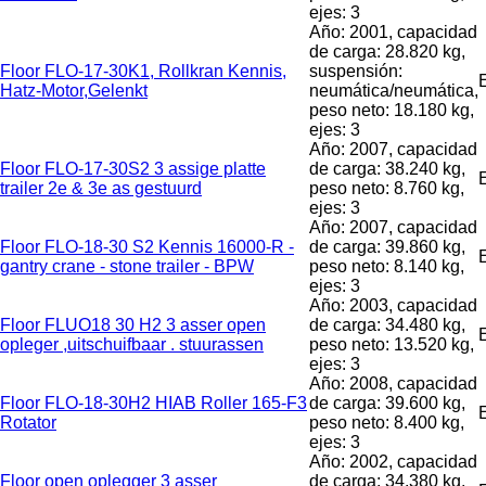
ejes: 3
Año: 2001, capacidad
de carga: 28.820 kg,
Floor FLO-17-30K1, Rollkran Kennis,
suspensión:
Hatz-Motor,Gelenkt
neumática/neumática,
peso neto: 18.180 kg,
ejes: 3
Año: 2007, capacidad
Floor FLO-17-30S2 3 assige platte
de carga: 38.240 kg,
trailer 2e & 3e as gestuurd
peso neto: 8.760 kg,
ejes: 3
Año: 2007, capacidad
Floor FLO-18-30 S2 Kennis 16000-R -
de carga: 39.860 kg,
gantry crane - stone trailer - BPW
peso neto: 8.140 kg,
ejes: 3
Año: 2003, capacidad
Floor FLUO18 30 H2 3 asser open
de carga: 34.480 kg,
opleger ,uitschuifbaar . stuurassen
peso neto: 13.520 kg,
ejes: 3
Año: 2008, capacidad
Floor FLO-18-30H2 HIAB Roller 165-F3
de carga: 39.600 kg,
Rotator
peso neto: 8.400 kg,
ejes: 3
Año: 2002, capacidad
Floor open oplegger 3 asser
de carga: 34.380 kg,