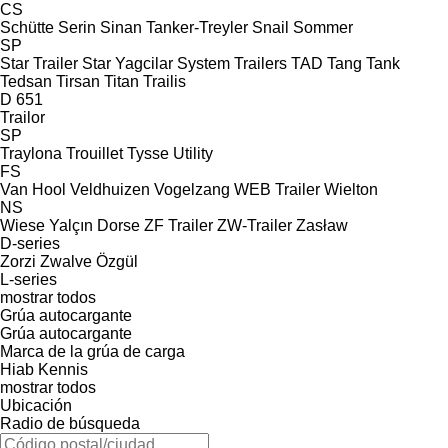
CS
Schütte
Serin
Sinan Tanker-Treyler
Snail
Sommer
SP
Star Trailer
Star Yagcilar
System Trailers
TAD
Tang
Tank
Tedsan
Tirsan
Titan
Trailis
D 651
Trailor
SP
Traylona
Trouillet
Tysse
Utility
FS
Van Hool
Veldhuizen
Vogelzang
WEB Trailer
Wielton
NS
Wiese
Yalçın Dorse
ZF Trailer
ZW-Trailer
Zasław
D-series
Zorzi
Zwalve
Özgül
L-series
mostrar todos
Grúa autocargante
Grúa autocargante
Marca de la grúa de carga
Hiab
Kennis
mostrar todos
Ubicación
Radio de búsqueda