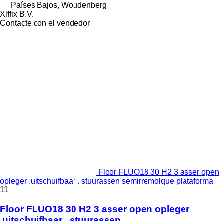
Países Bajos, Woudenberg
Xiffix B.V.
Contacte con el vendedor
Floor FLUO18 30 H2 3 asser open
opleger ,uitschuifbaar . stuurassen semirremolque plataforma
11
Floor FLUO18 30 H2 3 asser open opleger
,uitschuifbaar . stuurassen