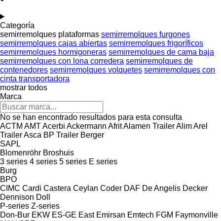
Categoría
semirremolques plataformas
semirremolques furgones
semirremolques cajas abiertas
semirremolques frigoríficos
semirremolques hormigoneras
semirremolques de cama baja
semirremolques con lona corredera
semirremolques de
contenedores
semirremolques volquetes
semirremolques con
cinta transportadora
mostrar todos
Marca
No se han encontrado resultados para esta consulta
ACTM
AMT
Acerbi
Ackermann
Afrit
Alamen Trailer
Alim
Arel
Trailer
Asca
BP Trailer
Berger
SAPL
Blomenröhr
Broshuis
3 series
4 series
5 series
E series
Burg
BPO
CIMC
Cardi
Castera
Ceylan
Coder
DAF
De Angelis
Decker
Dennison
Doll
P-series
Z-series
Don-Bur
EKW
ES-GE
East
Emirsan
Emtech
FGM
Faymonville