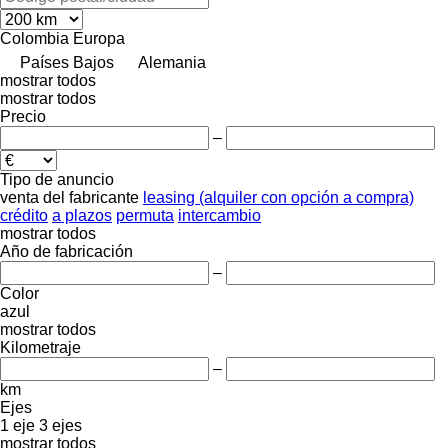
Colombia
Europa
Países Bajos
Alemania
mostrar todos
mostrar todos
Precio
–
Tipo de anuncio
venta
del fabricante
leasing (alquiler con opción a compra)
crédito
a plazos
permuta
intercambio
mostrar todos
Año de fabricación
–
Color
azul
mostrar todos
Kilometraje
–
km
Ejes
1 eje
3 ejes
mostrar todos