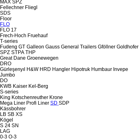
MAX
SPZ
Fellechner
Fliegl
SDS
Floor
FLO
FLO 17
Frech-Hoch
Fruehauf
T-series
Fudeng
GT
Galleon
Gauss
General Trailers
Gföllner
Goldhofer
SPZ
STPA
THP
Great Dane
Groenewegen
DRO
Gürleşenyıl
H&W
HRD
Hangler
Hipotruk
Humbaur
Invepe
Jumbo
DO
KWB
Kaiser
Kel-Berg
S-series
King
Kotschenreuther
Krone
Mega Liner
Profi Liner
SD
SDP
Kässbohrer
LB
SB
XS
Kögel
S 24
SN
LAG
0-3
O-3