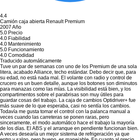
4.4
Camión caja abierta Renault Premium
2007 Año
5.0
Precio
4.0
Fiabilidad
4.0
Mantenimiento
5.0
Funcionamiento
4.0
Comodidad
Traducido automáticamente
Tuve un par de semanas con uno de los Premium de una sola
litera, acabado Alliance, techo estándar. Debo decir que, para
su edad, no está nada mal. El volante con radio y control de
crucero es un buen detalle, aunque los botones son diminutos
para manazas como las mías. La visibilidad está bien, y los
compartimentos sobre el parabrisas son muy útiles para
guardar cosas del trabajo. La caja de cambios Optidriver+ fue
más suave de lo que esperaba, casi no sentía los cambios.
Todavía me gusta tomar el control con la palanca manual a
veces cuando las carreteras se ponen raras, pero
sinceramente, el modo automático hace el trabajo la mayoría
de los días. El ABS y el arranque en pendiente funcionan bien.
A veces desearía un mejor sistema de refrigeración ya que
entro y salgo, pero bueno, es manejable. En cuanto al precio,