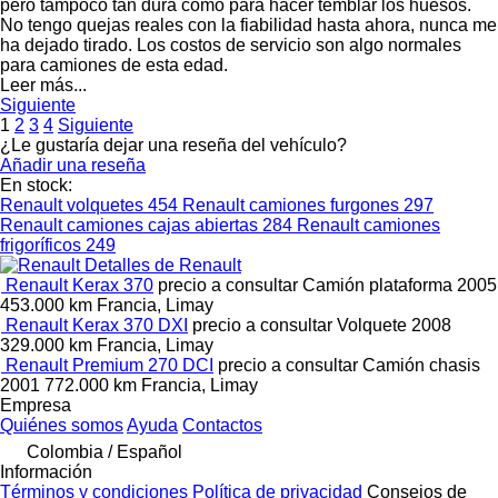
pero tampoco tan dura como para hacer temblar los huesos.
No tengo quejas reales con la fiabilidad hasta ahora, nunca me
ha dejado tirado. Los costos de servicio son algo normales
para camiones de esta edad.
Leer más...
Siguiente
1
2
3
4
Siguiente
¿Le gustaría dejar una reseña del vehículo?
Añadir una reseña
En stock:
Renault volquetes
454
Renault camiones furgones
297
Renault camiones cajas abiertas
284
Renault camiones
frigoríficos
249
Detalles de Renault
Renault Kerax 370
precio a consultar
Camión plataforma
2005
453.000 km
Francia, Limay
Renault Kerax 370 DXI
precio a consultar
Volquete
2008
329.000 km
Francia, Limay
Renault Premium 270 DCI
precio a consultar
Camión chasis
2001
772.000 km
Francia, Limay
Empresa
Quiénes somos
Ayuda
Contactos
Colombia / Español
Información
Términos y condiciones
Política de privacidad
Consejos de