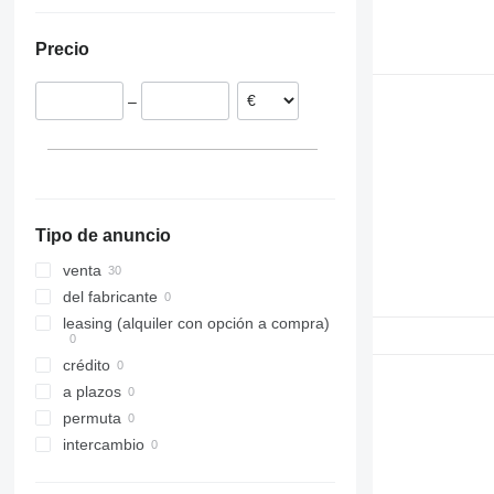
Polonia
Ucrania
Países Bajos
Precio
Lituania
Letonia
–
Bélgica
Tipo de anuncio
venta
del fabricante
leasing (alquiler con opción a compra)
crédito
a plazos
permuta
intercambio