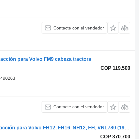
Contacte con el vendedor
eacción para Volvo FM9 cabeza tractora
COP 119.500
0490263
Contacte con el vendedor
Volvo FH (01.05-) 2605801 barra de reacción para Volvo FH12, FH16, NH12, FH, VNL780 (1993-2014) cabeza tractora
COP 370.700