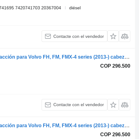
741695 7420741703 20367004
diésel
Contacte con el vendedor
Volvo FH (01.12-) 3869101 barra de reacción para Volvo FH, FM, FMX-4 series (2013-) cabeza tractora
COP 296.500
Contacte con el vendedor
Volvo FH (01.12-) 3869101 barra de reacción para Volvo FH, FM, FMX-4 series (2013-) cabeza tractora
COP 296.500