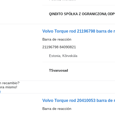
QINDITO SPÓŁKA Z OGRANICZONĄ ODPO
Volvo Torque rod 21196798 barra de 
Barra de reacción
21196798 84090821
Estonia, Kõrveküla
TSvaruosad
n recambio?
ora mismo!
o
Volvo Torque rod 20410053 barra de 
Barra de reacción