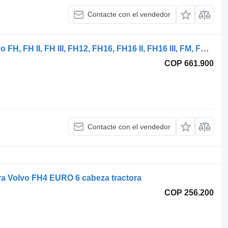
Contacte con el vendedor
20589061 barra de reacción para Volvo FH, FH II, FH III, FH12, FH16, FH16 II, FH16 III, FM, FM II, FM III, FM12, FM9, FMX, FMX II, FMX III cabeza tractora
COP 661.900
Contacte con el vendedor
ra Volvo FH4 EURO 6 cabeza tractora
COP 256.200