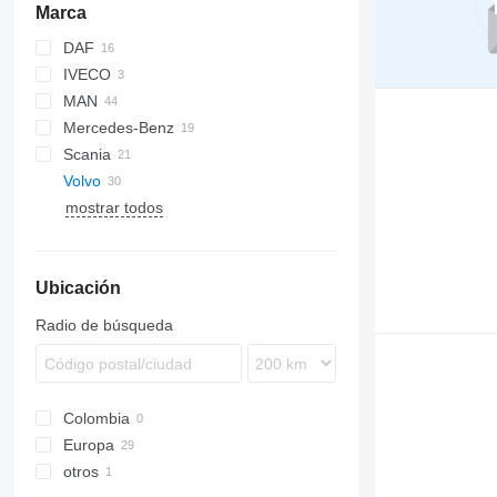
Marca
DAF
IVECO
XF
MAN
XG
Stralis
Mercedes-Benz
Trakker
TGA
Scania
TGL
Actros
Volvo
TGM
Antos
G-series
mostrar todos
TGS
Arocs
R-series
FH
TGX
FM
FH12
FMX
FH13
FM7
Ubicación
VNL
FH16
FM9
FM10
Radio de búsqueda
FM12
FM13
FM 440
Colombia
Europa
otros
Estonia