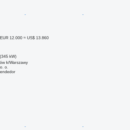
EUR 12.000
≈ US$ 13.860
(345 kW)
ków k/Warszawy
o. o.
vendedor