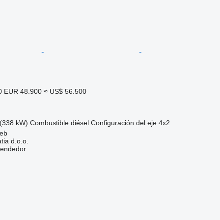
0
EUR 48.900
≈ US$ 56.500
(338 kW)
Combustible
diésel
Configuración del eje
4x2
reb
ia d.o.o.
vendedor