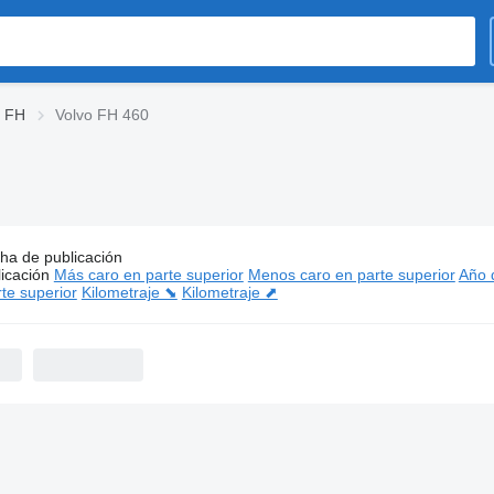
o FH
Volvo FH 460
ha de publicación
os:
Volvo FH 460 cabezas tractoras
icación
Más caro en parte superior
Menos caro en parte superior
Año d
te superior
Kilometraje ⬊
Kilometraje ⬈