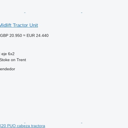
idlift Tractor Unit
GBP 20.950
≈ EUR 24.440
 eje
6x2
Stoke on Trent
vendedor
K20 PUO cabeza tractora