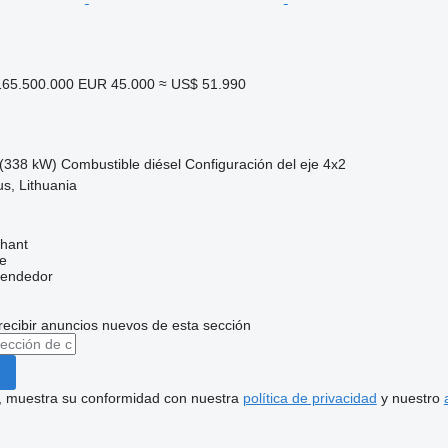
65.500.000
EUR 45.000
≈ US$ 51.990
(338 kW)
Combustible
diésel
Configuración del eje
4x2
ius, Lithuania
hant
e
vendedor
recibir anuncios nuevos de esta sección
uí, muestra su conformidad con nuestra
política de privacidad
y nuestro