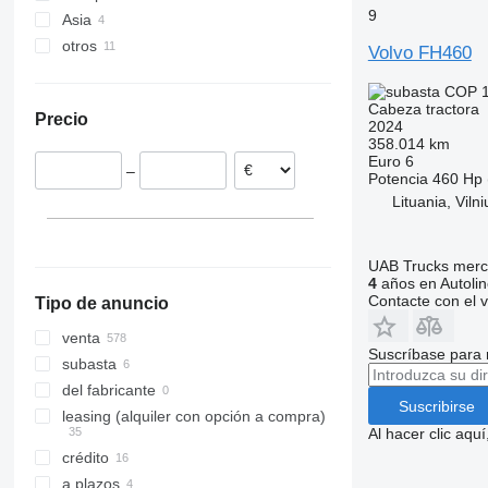
9
FH 750
FM 420
FH16 700
Asia
Países Bajos
FM 430
FH16 750
otros
Polonia
Emiratos Árabes Unidos
Volvo FH460
FM 440
FH16 780
Lituania
Arabia Saudita
Ucrania
COP 1
FM 450
España
Cabeza tractora
Precio
FM 460
Alemania
2024
358.014 km
FM 480
Reino Unido
Euro 6
–
FM 500
Rumanía
Potencia
460 Hp 
Lituania, Viln
Hungría
mostrar todos
UAB Trucks merc
4
años en Autolin
Contacte con el 
Tipo de anuncio
venta
Suscríbase para 
subasta
del fabricante
Suscribirse
leasing (alquiler con opción a compra)
Al hacer clic aq
crédito
a plazos