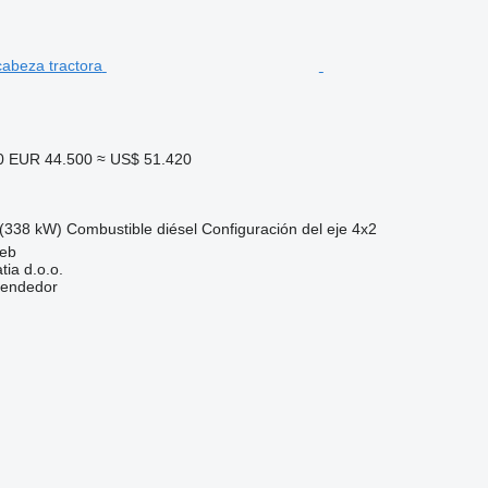
0
EUR 44.500
≈ US$ 51.420
(338 kW)
Combustible
diésel
Configuración del eje
4x2
reb
ia d.o.o.
vendedor