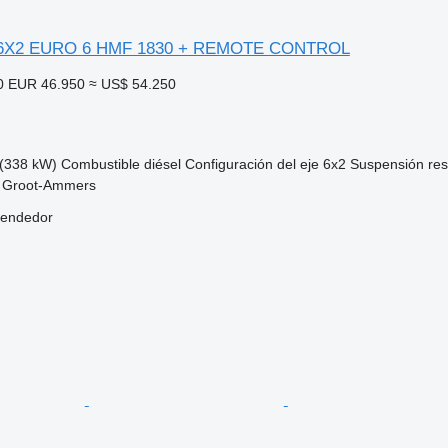
0 6X2 EURO 6 HMF 1830 + REMOTE CONTROL
0
EUR 46.950
≈ US$ 54.250
(338 kW)
Combustible
diésel
Configuración del eje
6x2
Suspensión
re
, Groot-Ammers
vendedor