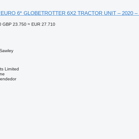
0 *EURO 6* GLOBETROTTER 6X2 TRACTOR UNIT – 2020 –
0
GBP 23.750
≈ EUR 27.710
 Sawley
s Limited
ine
vendedor