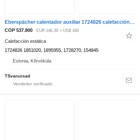
Eberspächer calentador auxiliar 1724826 calefacción estática para Scania P380 cabeza tractora
COP 537.800
EUR 146,30
≈ US$ 169
Calefacción estática
1724826 1851020, 1895955, 1728270, 154845
Estonia, Kõrveküla
TSvaruosad