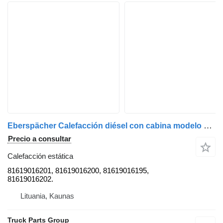
Eberspächer Calefacción diésel con cabina modelo TGX/TGS EURO6 con emisiones TG3, webasto, e 81619016201 calefacción estática para MAN TGX / TGS cabeza tractora
Precio a consultar
Calefacción estática
81619016201, 81619016200, 81619016195,
81619016202.
Lituania, Kaunas
Truck Parts Group