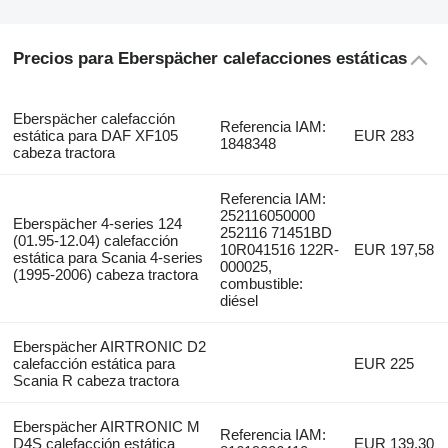
Precios para Eberspächer calefacciones estáticas
Eberspächer calefacción
Referencia IAM:
estática para DAF XF105
EUR 283
1848348
cabeza tractora
Referencia IAM:
252116050000
Eberspächer 4-series 124
252116 71451BD
(01.95-12.04) calefacción
10R041516 122R-
EUR 197,58
estática para Scania 4-series
000025,
(1995-2006) cabeza tractora
combustible:
diésel
Eberspächer AIRTRONIC D2
calefacción estática para
EUR 225
Scania R cabeza tractora
Eberspächer AIRTRONIC M
Referencia IAM:
D4S calefacción estática
EUR 139,30