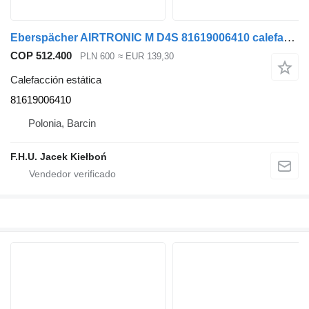
Eberspächer AIRTRONIC M D4S 81619006410 calefacción estática para MAN cabeza tractora
COP 512.400
PLN 600
≈ EUR 139,30
Calefacción estática
81619006410
Polonia, Barcin
F.H.U. Jacek Kiełboń