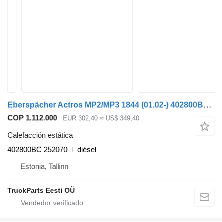
Eberspächer Actros MP2/MP3 1844 (01.02-) 402800BC calefacción estática para Mercedes-Benz Actros, Axor MP1, MP2, MP3 (1996-2014) cabeza tractora
COP 1.112.000
EUR 302,40
≈ US$ 349,40
Calefacción estática
402800BC 252070
diésel
Estonia, Tallinn
TruckParts Eesti OÜ