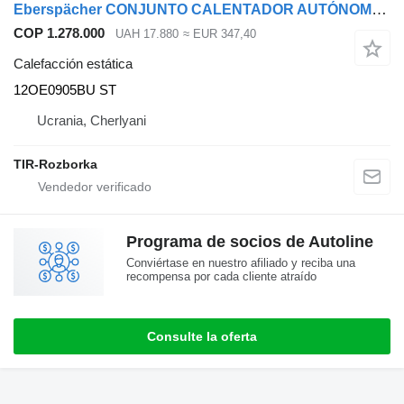
Eberspächer CONJUNTO CALENTADOR AUTÓNOMO EBERSPACHER D4S D4S35KW 12OE0905BU ST calefacción estática para DAF 95XF, XF105, TGA, TGS, TGX cabeza tractora
COP 1.278.000
UAH 17.880
≈ EUR 347,40
Calefacción estática
12OE0905BU ST
Ucrania, Cherlyani
TIR-Rozborka
Programa de socios de Autoline
Conviértase en nuestro afiliado y reciba una
recompensa por cada cliente atraído
Consulte la oferta