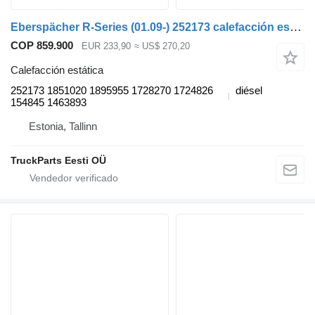
Eberspächer R-Series (01.09-) 252173 calefacción estática para Scania P,G,R,T-series (2004-2017) cabeza tractora
COP 859.900
EUR 233,90
≈ US$ 270,20
Calefacción estática
252173 1851020 1895955 1728270 1724826
diésel
154845 1463893
Estonia, Tallinn
TruckParts Eesti OÜ