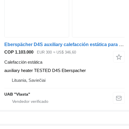
Eberspächer D4S auxiliary calefacción estática para MAN TGA,TGX cabeza tractora
COP 1.103.000
EUR 300
≈ US$ 346,60
Calefacción estática
auxiliary heater TESTED D4S Eberspacher
Lituania, Saviečiai
UAB "Vlasta"