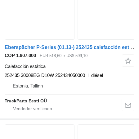
Eberspächer P-Series (01.13-) 252435 calefacción estática para Scania P,G,R,T-series (2004-2017) cabeza tractora
COP 1.907.000
EUR 518,60
≈ US$ 599,10
Calefacción estática
252435 30008EG D10W 252434050000
diésel
Estonia, Tallinn
TruckParts Eesti OÜ