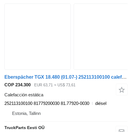
Eberspächer TGX 18.480 (01.07-) 252113100100 calefacción estática para MAN TGL, TGM, TGS, TGX (2005-2021) cabeza tractora
COP 234.300
EUR 63,71
≈ US$ 73,61
Calefacción estática
252113100100 81779200030 81.77920-0030
diésel
Estonia, Tallinn
TruckParts Eesti OÜ