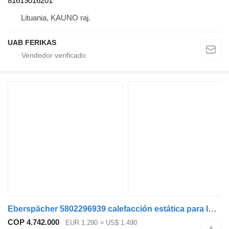
81619016201
Lituania, KAUNO raj.
UAB FERIKAS
Eberspächer 5802296939 calefacción estática para IVECO Stralis, Trakker (2002-) cabeza tractora
COP 4.742.000
EUR 1.290
≈ US$ 1.490