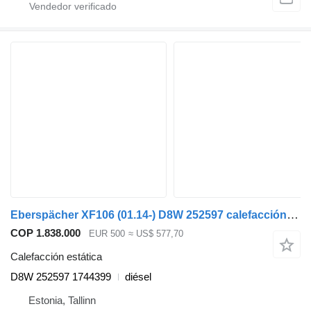
Eberspächer XF106 (01.14-) D8W 252597 calefacción estática para DAF XF106 (2014-) cabeza tractora
COP 1.838.000
EUR 500
≈ US$ 577,70
Calefacción estática
D8W 252597 1744399
diésel
Estonia, Tallinn