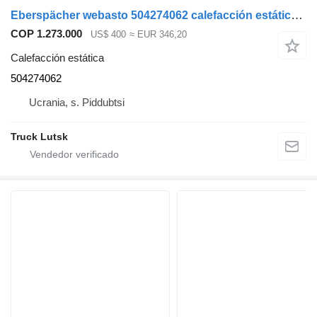
Eberspächer webasto 504274062 calefacción estática para IVECO Stralis cabeza tractora
COP 1.273.000
US$ 400
≈ EUR 346,20
Calefacción estática
504274062
Ucrania, s. Piddubtsi
Truck Lutsk