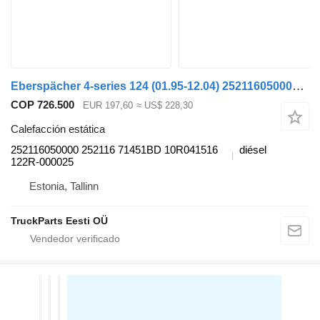
Eberspächer 4-series 124 (01.95-12.04) 252116050000 calefacción estática para Scania 4-series (1995-2006) cabeza tractora
COP 726.500
EUR 197,60
≈ US$ 228,30
Calefacción estática
252116050000 252116 71451BD 10R041516
diésel
122R-000025
Estonia, Tallinn
TruckParts Eesti OÜ