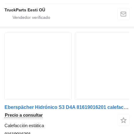
TruckParts Eesti OÜ
Eberspächer Hidrónico S3 D4A 81619016201 calefacción estática para MAN TGX cabeza tractora
Precio a consultar
Calefacción estática