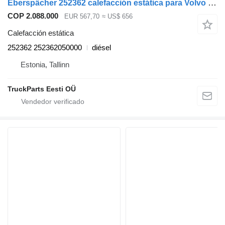
Eberspächer 252362 calefacción estática para Volvo FL, FE (2005-2014) cabeza tractora
COP 2.088.000
EUR 567,70
≈ US$ 656
Calefacción estática
252362 252362050000
diésel
Estonia, Tallinn
TruckParts Eesti OÜ