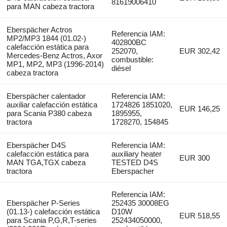
81619006410
para MAN cabeza tractora
Eberspächer Actros
Referencia IAM:
MP2/MP3 1844 (01.02-)
402800BC
calefacción estática para
252070,
EUR 302,42
Mercedes-Benz Actros, Axor
combustible:
MP1, MP2, MP3 (1996-2014)
diésel
cabeza tractora
Eberspächer calentador
Referencia IAM:
auxiliar calefacción estática
1724826 1851020,
EUR 146,25
para Scania P380 cabeza
1895955,
tractora
1728270, 154845
Eberspächer D4S
Referencia IAM:
calefacción estática para
auxiliary heater
EUR 300
MAN TGA,TGX cabeza
TESTED D4S
tractora
Eberspacher
Referencia IAM:
Eberspächer P-Series
252435 30008EG
(01.13-) calefacción estática
D10W
EUR 518,55
para Scania P,G,R,T-series
252434050000,