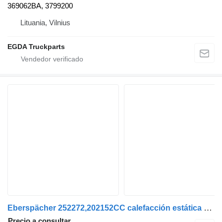
369062BA, 3799200
Lituania, Vilnius
EGDA Truckparts
Eberspächer 252272,202152CC calefacción estática para DAF XF 105 | 05 cabeza tractora
Precio a consultar