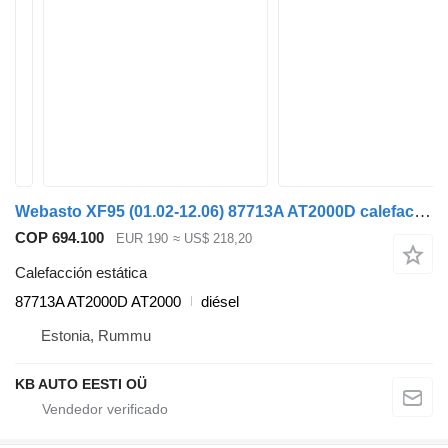
Webasto XF95 (01.02-12.06) 87713A AT2000D calefacción estática para DAF XF95, XF105 (2001-2014) camión
COP 694.100
EUR 190
≈ US$ 218,20
Calefacción estática
87713A AT2000D AT2000
diésel
Estonia, Rummu
KB AUTO EESTI OÜ