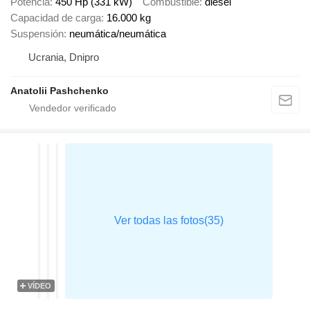
Potencia
450 Hp (331 kW)
Combustible
diésel
Capacidad de carga
16.000 kg
Suspensión
neumática/neumática
Ucrania, Dnipro
Anatolii Pashchenko
VÍDEO