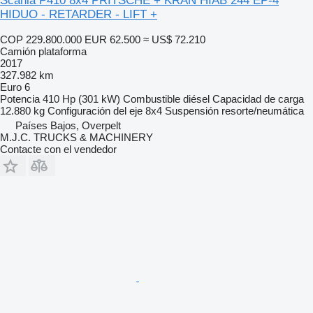
Scania P410 8x4 PRITSCHE + KRAN HIAB 244 EP-4
HIDUO - RETARDER - LIFT +
COP 229.800.000
EUR 62.500
≈ US$ 72.210
Camión plataforma
2017
327.982 km
Euro 6
Potencia
410 Hp (301 kW)
Combustible
diésel
Capacidad de carga
12.880 kg
Configuración del eje
8x4
Suspensión
resorte/neumática
Países Bajos, Overpelt
M.J.C. TRUCKS & MACHINERY
Contacte con el vendedor