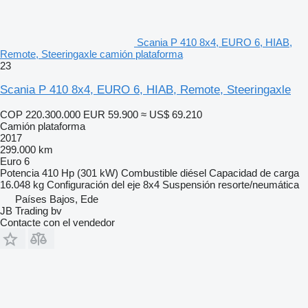
Scania P 410 8x4, EURO 6, HIAB,
Remote, Steeringaxle camión plataforma
23
Scania P 410 8x4, EURO 6, HIAB, Remote, Steeringaxle
COP 220.300.000
EUR 59.900
≈ US$ 69.210
Camión plataforma
2017
299.000 km
Euro 6
Potencia
410 Hp (301 kW)
Combustible
diésel
Capacidad de carga
16.048 kg
Configuración del eje
8x4
Suspensión
resorte/neumática
Países Bajos, Ede
JB Trading bv
Contacte con el vendedor