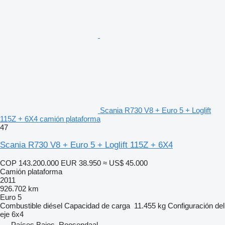
Scania R730 V8 + Euro 5 + Loglift
115Z + 6X4 camión plataforma
47
Scania R730 V8 + Euro 5 + Loglift 115Z + 6X4
COP 143.200.000
EUR 38.950
≈ US$ 45.000
Camión plataforma
2011
926.702 km
Euro 5
Combustible
diésel
Capacidad de carga
11.455 kg
Configuración del
eje
6x4
Países Bajos, Roosendaal