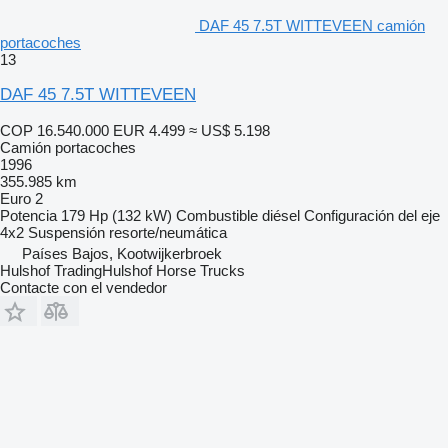
DAF 45 7.5T WITTEVEEN camión
portacoches
13
DAF 45 7.5T WITTEVEEN
COP 16.540.000
EUR 4.499
≈ US$ 5.198
Camión portacoches
1996
355.985 km
Euro 2
Potencia
179 Hp (132 kW)
Combustible
diésel
Configuración del eje
4x2
Suspensión
resorte/neumática
Países Bajos, Kootwijkerbroek
Hulshof TradingHulshof Horse Trucks
Contacte con el vendedor