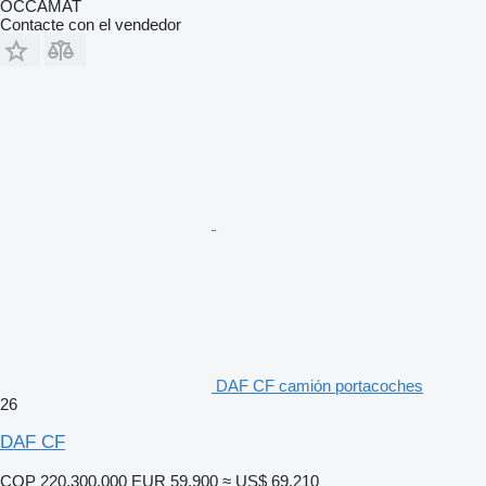
OCCAMAT
Contacte con el vendedor
DAF CF camión portacoches
26
DAF CF
COP 220.300.000
EUR 59.900
≈ US$ 69.210