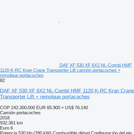
DAF XF 530 XF 6X2 NL-Combi HMF
1120 K-RC Kran Crane Transporter Lift camión portacoches +
remolque portacoches
82
DAF XF 530 XF 6X2 NL-Combi HMF 1120 K-RC Kran Crane
Transporter Lift + remolque portacoches
COP 242.300.000
EUR 65.900
≈ US$ 76.140
Camión portacoches
2018
932.361 km
Euro 6
Potencia
530 Hp (390 kW)
Combustible
diésel
Configuración del eje