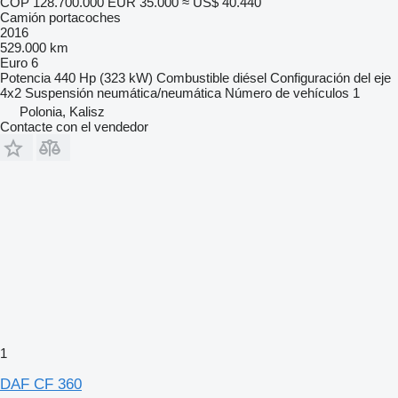
COP 128.700.000
EUR 35.000
≈ US$ 40.440
Camión portacoches
2016
529.000 km
Euro 6
Potencia
440 Hp (323 kW)
Combustible
diésel
Configuración del eje
4x2
Suspensión
neumática/neumática
Número de vehículos
1
Polonia, Kalisz
Contacte con el vendedor
1
DAF CF 360