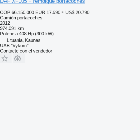
DAF XF105 + remolque portacoches
COP 66.150.000
EUR 17.990
≈ US$ 20.790
Camión portacoches
2012
974.091 km
Potencia
408 Hp (300 kW)
Lituania, Kaunas
UAB "Vykom"
Contacte con el vendedor