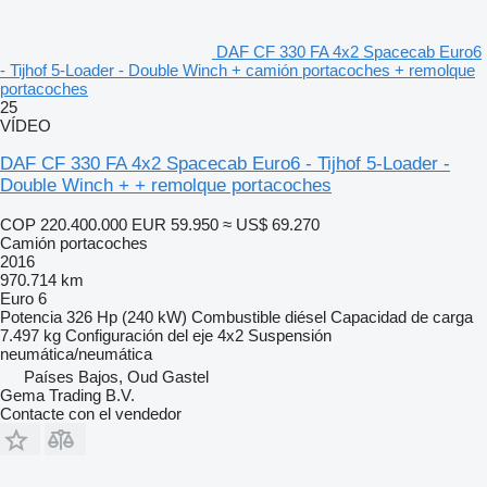
DAF CF 330 FA 4x2 Spacecab Euro6
- Tijhof 5-Loader - Double Winch + camión portacoches + remolque
portacoches
25
VÍDEO
DAF CF 330 FA 4x2 Spacecab Euro6 - Tijhof 5-Loader -
Double Winch + + remolque portacoches
COP 220.400.000
EUR 59.950
≈ US$ 69.270
Camión portacoches
2016
970.714 km
Euro 6
Potencia
326 Hp (240 kW)
Combustible
diésel
Capacidad de carga
7.497 kg
Configuración del eje
4x2
Suspensión
neumática/neumática
Países Bajos, Oud Gastel
Gema Trading B.V.
Contacte con el vendedor