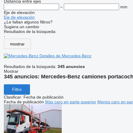
Distancia entre ejes
–
mm
Eje de elevación
Eje de elevación
¿Le faltan algunos filtros?
Sugiera un cambio
Resultados de la búsqueda:
-
mostrar
Detalles de Mercedes-Benz
Resultados de la búsqueda:
345 anuncios
Mostrar
345 anuncios:
Mercedes-Benz camiones portacoc
Filtro
Clasificar
:
Fecha de publicación
Fecha de publicación
Más caro en parte superior
Menos caro en par