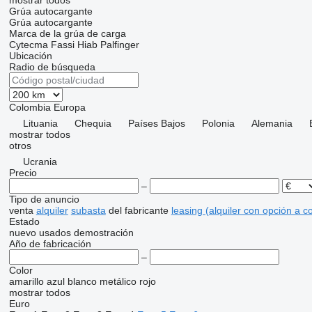
mostrar todos
Grúa autocargante
Grúa autocargante
Marca de la grúa de carga
Cytecma
Fassi
Hiab
Palfinger
Ubicación
Radio de búsqueda
Colombia
Europa
Lituania
Chequia
Países Bajos
Polonia
Alemania
mostrar todos
otros
Ucrania
Precio
–
Tipo de anuncio
venta
alquiler
subasta
del fabricante
leasing (alquiler con opción a 
Estado
nuevo
usados
demostración
Año de fabricación
–
Color
amarillo
azul
blanco
metálico
rojo
mostrar todos
Euro