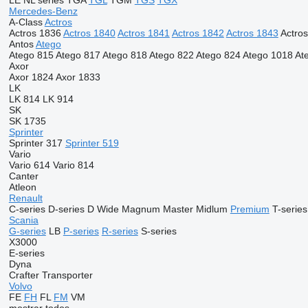
LE
NL series
TGA
TGL
TGM
TGS
TGX
Mercedes-Benz
A-Class
Actros
Actros 1836
Actros 1840
Actros 1841
Actros 1842
Actros 1843
Actro
Antos
Atego
Atego 815
Atego 817
Atego 818
Atego 822
Atego 824
Atego 1018
At
Axor
Axor 1824
Axor 1833
LK
LK 814
LK 914
SK
SK 1735
Sprinter
Sprinter 317
Sprinter 519
Vario
Vario 614
Vario 814
Canter
Atleon
Renault
C-series
D-series
D Wide
Magnum
Master
Midlum
Premium
T-series
Scania
G-series
LB
P-series
R-series
S-series
X3000
E-series
Dyna
Crafter
Transporter
Volvo
FE
FH
FL
FM
VM