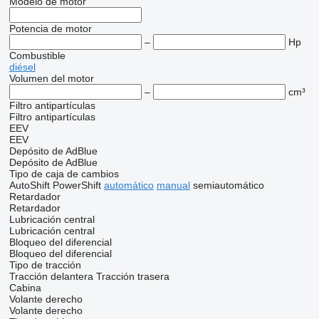
Modelo de motor
Potencia de motor
–
Hp
Combustible
diésel
Volumen del motor
–
cm³
Filtro antipartículas
Filtro antipartículas
EEV
EEV
Depósito de AdBlue
Depósito de AdBlue
Tipo de caja de cambios
AutoShift
PowerShift
automático
manual
semiautomático
Retardador
Retardador
Lubricación central
Lubricación central
Bloqueo del diferencial
Bloqueo del diferencial
Tipo de tracción
Tracción delantera
Tracción trasera
Cabina
Volante derecho
Volante derecho