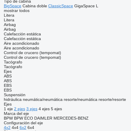
Tipo de cabina
BigSpace
Cabina doble
ClassicSpace
GigaSpace
L
mostrar todos
Litera
Litera
Airbag
Airbag
Calefacción estática
Calefacción estática
Aire acondicionado
Aire acondicionado
Control de crucero (tempomat)
Control de crucero (tempomat)
Tacógrafo
Tacógrafo
Ejes
ABS
ABS
EBS
EBS
Suspensión
hidráulica
neumática/neumática
resorte/neumática
resorte/resorte
Ejes
1 eje
2 ejes
3 ejes
4 ejes
5 ejes
Marca del eje
BPW
BPW ECO
DAIMLER
MERCEDES-BENZ
Configuración del eje
4x2
4x4
6x2
6x4