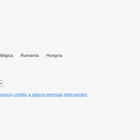
Bélgica
Rumanía
Hungría
compra)
crédito
a plazos
permuta
intercambio