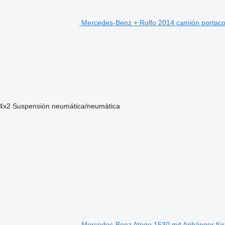
Mercedes-Benz + Rolfo 2014 camión portac
4x2
Suspensión
neumática/neumática
Mercedes-Benz Atego 1530 mit Anhänger fü