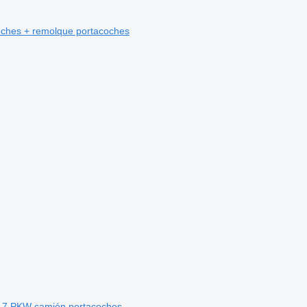
oches + remolque portacoches
r 7 PKW camión portacoches