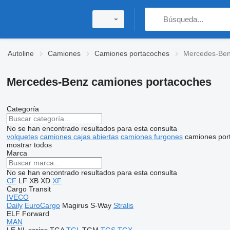
Autoline
Camiones
Camiones portacoches
Mercedes-Ben
Mercedes-Benz camiones portacoches
Categoría
No se han encontrado resultados para esta consulta
volquetes
camiones cajas abiertas
camiones furgones
camiones por
mostrar todos
Marca
No se han encontrado resultados para esta consulta
CF
LF
XB
XD
XF
Cargo
Transit
IVECO
Daily
EuroCargo
Magirus
S-Way
Stralis
ELF
Forward
MAN