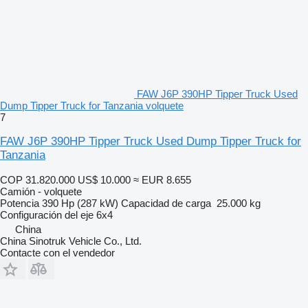
FAW J6P 390HP Tipper Truck Used
Dump Tipper Truck for Tanzania volquete
7
FAW J6P 390HP Tipper Truck Used Dump Tipper Truck for
Tanzania
COP 31.820.000
US$ 10.000
≈ EUR 8.655
Camión - volquete
Potencia
390 Hp (287 kW)
Capacidad de carga
25.000 kg
Configuración del eje
6x4
China
China Sinotruk Vehicle Co., Ltd.
Contacte con el vendedor