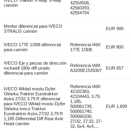
IVECO Trakker X-Way S-Way
42554506,
camión
42560393,
42554754
Meritor diferencial para IVECO
EUR 900
STRALIS camión
IVECO 177E 1/308 diferencial
Referencia IAM:
EUR 800
para camión
177E 1/308
IVECO Eje y piezas de dirección
Referencia IAM:
rockwell 180e diff.usado
EUR 657
A3200E1539307
diferencial para camión
Referencia IAM:
IVECO Wkład mostu Dyfer
42102383,
Główka Trakker Eurotrakker
42104443, 3.79,
Astra 27/32 3.79 R diferencial
1.185,
para IVECO Wkład mostu Dyfer
500061739,
EUR 1.699
Główka Iveco Trakker
500061740,
Eurotrakker Astra 27/32 3.79 R
500060330,
1,185 Differential Diff Rear Axle
27/32, 27:32, 27-
Head camión
32, 6x4, 4x4,...