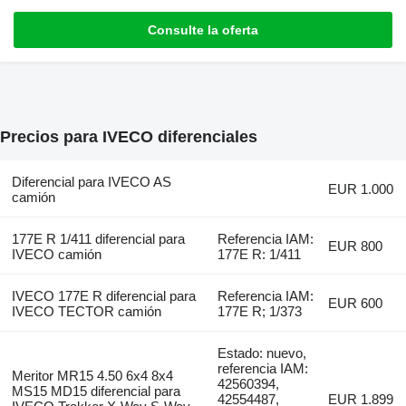
Consulte la oferta
Precios para IVECO diferenciales
Diferencial para IVECO AS
EUR 1.000
camión
177E R 1/411 diferencial para
Referencia IAM:
EUR 800
IVECO camión
177E R: 1/411
IVECO 177E R diferencial para
Referencia IAM:
EUR 600
IVECO TECTOR camión
177E R; 1/373
Estado: nuevo,
referencia IAM:
Meritor MR15 4.50 6x4 8x4
42560394,
MS15 MD15 diferencial para
42554487,
EUR 1.899