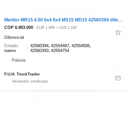
Meritor MR15 4.50 6x4 8x4 MS15 MD15 42560394 diferencial para IVECO Trakker X-Way S-Way camión
COP 6.983.000
EUR 1.899
≈ US$ 2.194
Diferencial
Estado
42560394, 42554487, 42554506,
nuevo
42560393, 42554754
Polonia
F.U.H. TruckTrader