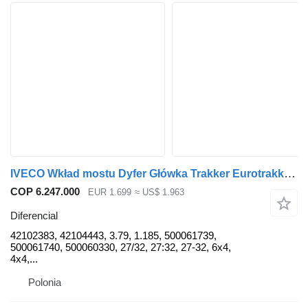
IVECO Wkład mostu Dyfer Główka Trakker Eurotrakker Astra 27/32 3.79 R 42102383 diferencial para IVECO Wkład mostu Dyfer Główka Iveco Trakker Eurotrakker Astra 27/32 3.79 R 1,185 Differential Diff Rear Axle Head camión
COP 6.247.000
EUR 1.699
≈ US$ 1.963
Diferencial
42102383, 42104443, 3.79, 1.185, 500061739,
500061740, 500060330, 27/32, 27:32, 27-32, 6x4,
4x4,...
Polonia