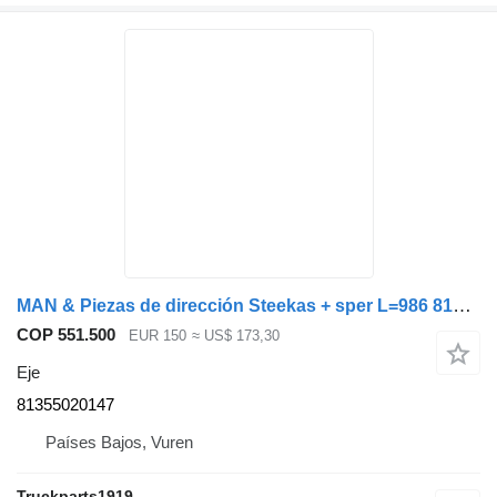
MAN & Piezas de dirección Steekas + sper L=986 81355020147 eje para camión
COP 551.500
EUR 150
≈ US$ 173,30
Eje
81355020147
Países Bajos, Vuren
Truckparts1919