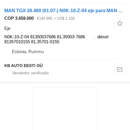
MAN TGX 26.480 (01.07-) N0K-10-Z-04 eje para MAN TGL, TGM, TGS, TGX (2005-2021) camión
COP 3.659.000
EUR 995
≈ US$ 1.150
Eje
N0K-10-Z-04 81350037686 81.35003-7686
diésel
81357010155 81.35701-0155
Estonia, Rummu
KB AUTO EESTI OÜ