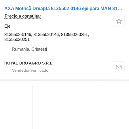
AXA Motrică Dreaptă 8135502-0146 eje para MAN 8135502-0146/81355020146/8135502-0251/81355020251 camión
Precio a consultar
Eje
8135502-0146, 81355020146, 8135502-0251,
81355020251
Rumanía, Cristesti
ROYAL DRU AGRO S.R.L.