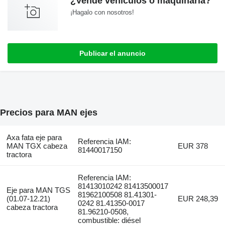
¿Vende vehículos o maquinaria?
¡Hagalo con nosotros!
Publicar el anuncio
Precios para MAN ejes
Axa fata eje para
Referencia IAM:
MAN TGX cabeza
EUR 378
81440017150
tractora
Referencia IAM:
81413010242 81413500017
Eje para MAN TGS
81962100508 81.41301-
(01.07-12.21)
EUR 248,39
0242 81.41350-0017
cabeza tractora
81.96210-0508,
combustible: diésel