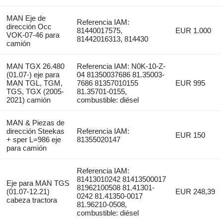
MAN Eje de
Referencia IAM:
dirección Occ
81440017575,
EUR 1.000
VOK-07-46 para
81442016313, 814430
camión
MAN TGX 26.480
Referencia IAM: N0K-10-Z-
(01.07-) eje para
04 81350037686 81.35003-
MAN TGL, TGM,
7686 81357010155
EUR 995
TGS, TGX (2005-
81.35701-0155,
2021) camión
combustible: diésel
MAN & Piezas de
dirección Steekas
Referencia IAM:
EUR 150
+ sper L=986 eje
81355020147
para camión
Referencia IAM:
81413010242 81413500017
Eje para MAN TGS
81962100508 81.41301-
(01.07-12.21)
EUR 248,39
0242 81.41350-0017
cabeza tractora
81.96210-0508,
combustible: diésel