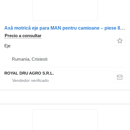
Axă motrică eje para MAN pentru camioane – piese 81350037631, 81350037681, 81350037725, 81350037801, 81350037804 camión
Precio a consultar
Eje
Rumanía, Cristesti
ROYAL DRU AGRO S.R.L.