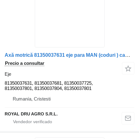
Axă motrică 81350037631 eje para MAN (coduri ) camión
Precio a consultar
Eje
81350037631, 81350037681, 81350037725,
81350037801, 81350037804, 81350037801
Rumanía, Cristesti
ROYAL DRU AGRO S.R.L.