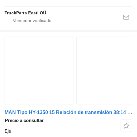
TruckParts Eesti OÜ
MAN Tipo HY-1350 15 Relación de transmisión 38:14 Relación i = 2,714 81350106256 eje para MAN TGS/TGS camión
Precio a consultar
Eje