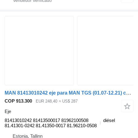
MAN 81413010242 eje para MAN TGS (01.07-12.21) cabeza tractora
COP 913.300
EUR 248,40
≈ US$ 287
Eje
81413010242 81413500017 81962100508
diésel
81.41301-0242 81.41350-0017 81.96210-0508
Estonia, Tallinn