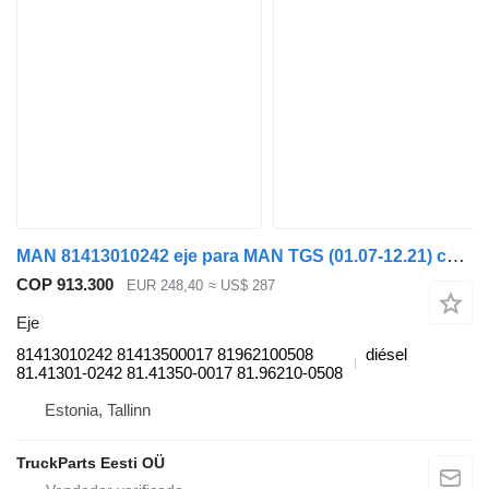
MAN 81413010242 eje para MAN TGS (01.07-12.21) cabeza tractora
COP 913.300
EUR 248,40
≈ US$ 287
Eje
81413010242 81413500017 81962100508
diésel
81.41301-0242 81.41350-0017 81.96210-0508
Estonia, Tallinn
TruckParts Eesti OÜ