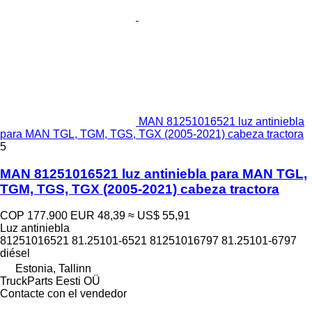
MAN 81251016521 luz antiniebla
para MAN TGL, TGM, TGS, TGX (2005-2021) cabeza tractora
5
MAN 81251016521 luz antiniebla para MAN TGL,
TGM, TGS, TGX (2005-2021) cabeza tractora
COP 177.900
EUR 48,39
≈ US$ 55,91
Luz antiniebla
81251016521 81.25101-6521 81251016797 81.25101-6797
diésel
Estonia, Tallinn
TruckParts Eesti OÜ
Contacte con el vendedor