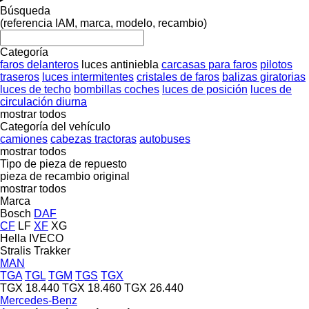
Búsqueda
(referencia IAM, marca, modelo, recambio)
Categoría
faros delanteros
luces antiniebla
carcasas para faros
pilotos
traseros
luces intermitentes
cristales de faros
balizas giratorias
luces de techo
bombillas coches
luces de posición
luces de
circulación diurna
mostrar todos
Categoría del vehículo
camiones
cabezas tractoras
autobuses
mostrar todos
Tipo de pieza de repuesto
pieza de recambio original
mostrar todos
Marca
Bosch
DAF
CF
LF
XF
XG
Hella
IVECO
Stralis
Trakker
MAN
TGA
TGL
TGM
TGS
TGX
TGX 18.440
TGX 18.460
TGX 26.440
Mercedes-Benz