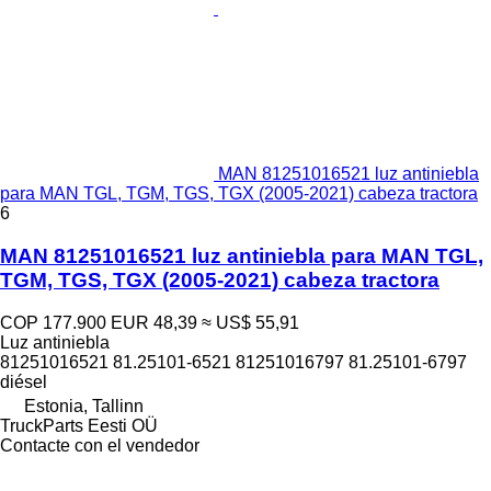
MAN 81251016521 luz antiniebla
para MAN TGL, TGM, TGS, TGX (2005-2021) cabeza tractora
6
MAN 81251016521 luz antiniebla para MAN TGL,
TGM, TGS, TGX (2005-2021) cabeza tractora
COP 177.900
EUR 48,39
≈ US$ 55,91
Luz antiniebla
81251016521 81.25101-6521 81251016797 81.25101-6797
diésel
Estonia, Tallinn
TruckParts Eesti OÜ
Contacte con el vendedor