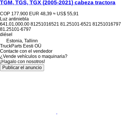
TGM, TGS, TGX (2005-2021) cabeza tractora
COP 177.900
EUR 48,39
≈ US$ 55,91
Luz antiniebla
641.01.000.00 81251016521 81.25101-6521 81251016797
81.25101-6797
diésel
Estonia, Tallinn
TruckParts Eesti OÜ
Contacte con el vendedor
¿Vende vehículos o maquinaria?
¡Hagalo con nosotros!
Publicar el anuncio