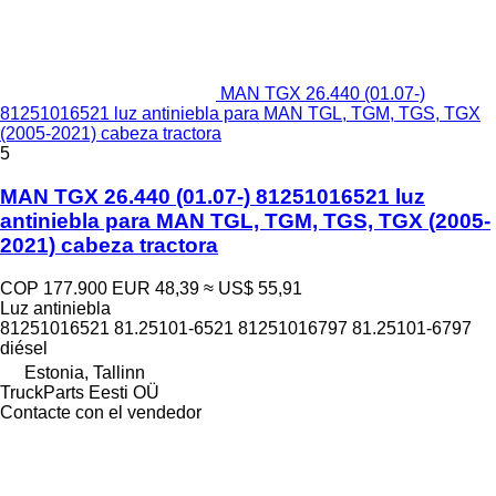
MAN TGX 26.440 (01.07-)
81251016521 luz antiniebla para MAN TGL, TGM, TGS, TGX
(2005-2021) cabeza tractora
5
MAN TGX 26.440 (01.07-) 81251016521 luz
antiniebla para MAN TGL, TGM, TGS, TGX (2005-
2021) cabeza tractora
COP 177.900
EUR 48,39
≈ US$ 55,91
Luz antiniebla
81251016521 81.25101-6521 81251016797 81.25101-6797
diésel
Estonia, Tallinn
TruckParts Eesti OÜ
Contacte con el vendedor