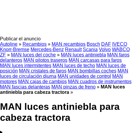
Publicar el anuncio
Autoline
»
Recambios
»
MAN recambios
Bosch
DAF
IVECO
Knorr-Bremse
Mercedes-Benz
Renault
Scania
Volvo
WABCO
ZF
»
MAN luces del coche
»
MAN luces antiniebla
MAN faros
delanteros
MAN pilotos traseros
MAN carcasas para faros
MAN luces intermitentes
MAN luces de techo
MAN luces de
posición
MAN cristales de faros
MAN bombillas coches
MAN
luces de circulación diurna
MAN unidades de control
MAN
motores
MAN cajas de cambios
MAN cuadros de instrumentos
MAN fascias delanteras
MAN pinzas de freno
»
MAN luces
antiniebla para cabeza tractora
»
MAN luces antiniebla para
cabeza tractora