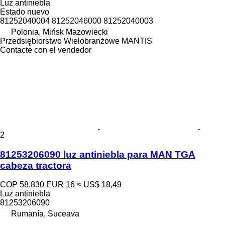
Luz antiniebla
Estado
nuevo
81252040004 81252046000 81252040003
Polonia, Mińsk Mazowiecki
Przedsiębiorstwo Wielobranżowe MANTIS
Contacte con el vendedor
2
81253206090 luz antiniebla para MAN TGA
cabeza tractora
COP 58.830
EUR 16
≈ US$ 18,49
Luz antiniebla
81253206090
Rumanía, Suceava