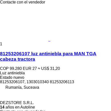
Contacte con el vendedor
1
81253206107 luz antiniebla para MAN TGA
cabeza tractora
COP 99.280
EUR 27
≈ US$ 31,20
Luz antiniebla
Estado
nuevo
81253206107, 1303010340 81253206113
Rumanía, Suceava
DEZSTORE S.R.L.
14
años en Autoline