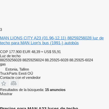
3
MAN LIONS CITY A23 (01.96-12.11) 88259256028 luz de
techo para MAN Lion's bus (1991-) autobús
COP 177.900
EUR 48,39
≈ US$ 55,91
Luz de techo
88259256028 88259256024 88.25925-6028 88.25925-6024
gas
Estonia, Tallinn
TruckParts Eesti OÜ
Contacte con el vendedor
Resultados de la búsqueda:
15 anuncios
Mostrar
Precios para MAN A23 luces de techo