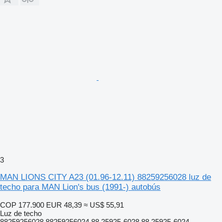
3
MAN LIONS CITY A23 (01.96-12.11) 88259256028 luz de
techo para MAN Lion's bus (1991-) autobús
COP 177.900
EUR 48,39
≈ US$ 55,91
Luz de techo
88259256028 88259256024 88.25925-6028 88.25925-6024