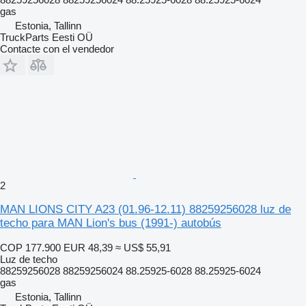
gas
Estonia, Tallinn
TruckParts Eesti OÜ
Contacte con el vendedor
2
MAN LIONS CITY A23 (01.96-12.11) 88259256028 luz de
techo para MAN Lion's bus (1991-) autobús
COP 177.900
EUR 48,39
≈ US$ 55,91
Luz de techo
88259256028 88259256024 88.25925-6028 88.25925-6024
gas
Estonia, Tallinn