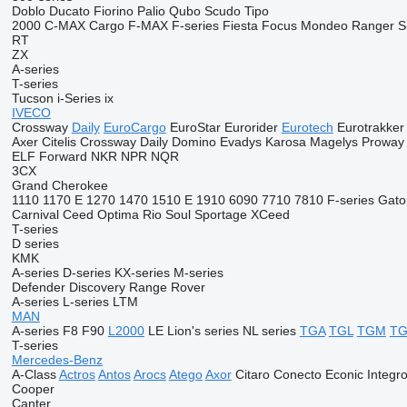
Doblo
Ducato
Fiorino
Palio
Qubo
Scudo
Tipo
2000
C-MAX
Cargo
F-MAX
F-series
Fiesta
Focus
Mondeo
Ranger
S
RT
ZX
A-series
T-series
Tucson
i-Series
ix
IVECO
Crossway
Daily
EuroCargo
EuroStar
Eurorider
Eurotech
Eurotrakker
Axer
Citelis
Crossway
Daily
Domino
Evadys
Karosa
Magelys
Proway
ELF
Forward
NKR
NPR
NQR
3CX
Grand Cherokee
1110
1170 E
1270
1470
1510 E
1910
6090
7710
7810
F-series
Gato
Carnival
Ceed
Optima
Rio
Soul
Sportage
XCeed
T-series
D series
KMK
A-series
D-series
KX-series
M-series
Defender
Discovery
Range Rover
A-series
L-series
LTM
MAN
A-series
F8
F90
L2000
LE
Lion's series
NL series
TGA
TGL
TGM
T
T-series
Mercedes-Benz
A-Class
Actros
Antos
Arocs
Atego
Axor
Citaro
Conecto
Econic
Integr
Cooper
Canter