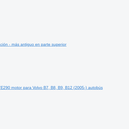
ción - más antiguo en parte superior
E290 motor para Volvo B7, B8, B9, B12 (2005-) autobús