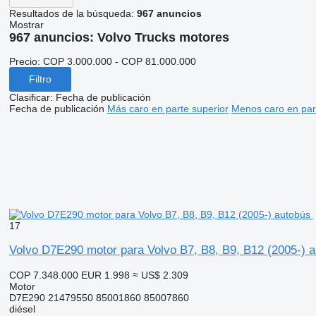
Resultados de la búsqueda:
967 anuncios
Mostrar
967 anuncios:
Volvo Trucks motores
Precio:
COP 3.000.000 - COP 81.000.000
Filtro
Clasificar
:
Fecha de publicación
Fecha de publicación
Más caro en parte superior
Menos caro en par
17
Volvo D7E290 motor para Volvo B7, B8, B9, B12 (2005-) 
COP 7.348.000
EUR 1.998
≈ US$ 2.309
Motor
D7E290 21479550 85001860 85007860
diésel