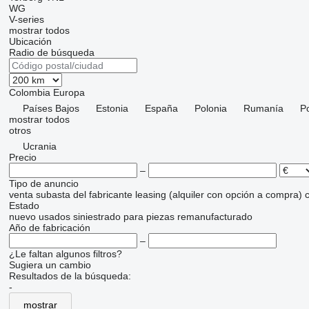
WG
V-series
mostrar todos
Ubicación
Radio de búsqueda
Colombia
Europa
Países Bajos
Estonia
España
Polonia
Rumanía
P
mostrar todos
otros
Ucrania
Precio
–
Tipo de anuncio
venta
subasta
del fabricante
leasing (alquiler con opción a compra)
c
Estado
nuevo
usados
siniestrado
para piezas
remanufacturado
Año de fabricación
–
¿Le faltan algunos filtros?
Sugiera un cambio
Resultados de la búsqueda:
-
mostrar