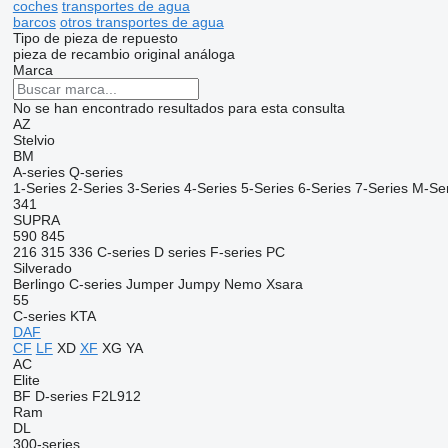
coches
transportes de agua
barcos
otros transportes de agua
Tipo de pieza de repuesto
pieza de recambio original
análoga
Marca
No se han encontrado resultados para esta consulta
AZ
Stelvio
BM
A-series
Q-series
1-Series
2-Series
3-Series
4-Series
5-Series
6-Series
7-Series
M-Ser
341
SUPRA
590
845
216
315
336
C-series
D series
F-series
PC
Silverado
Berlingo
C-series
Jumper
Jumpy
Nemo
Xsara
55
C-series
KTA
DAF
CF
LF
XD
XF
XG
YA
AC
Elite
BF
D-series
F2L912
Ram
DL
300-series