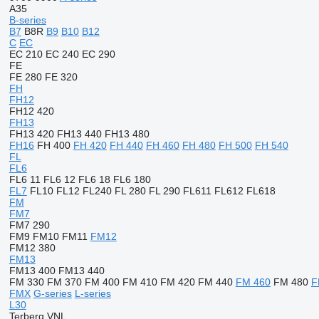
A35
B-series
B7
B8R
B9
B10
B12
C
EC
EC 210
EC 240
EC 290
FE
FE 280
FE 320
FH
FH12
FH12 420
FH13
FH13 420
FH13 440
FH13 480
FH16
FH 400
FH 420
FH 440
FH 460
FH 480
FH 500
FH 540
FL
FL6
FL6 11
FL6 12
FL6 18
FL6 180
FL7
FL10
FL12
FL240
FL 280
FL 290
FL611
FL612
FL618
FM
FM7
FM7 290
FM9
FM10
FM11
FM12
FM12 380
FM13
FM13 400
FM13 440
FM 330
FM 370
FM 400
FM 410
FM 420
FM 440
FM 460
FM 480
F
FMX
G-series
L-series
L30
Terberg
VNL