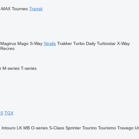
-MAX
Tourneo
Transit
Magirus
Mago
S-Way
Stralis
Trakker
Turbo Daily
Turbostar
X-Way
Recreo
r
M-series
T-series
GS
TGX
o
Intouro
LK
MB
O-series
S-Class
Sprinter
Tourino
Tourismo
Travego
U