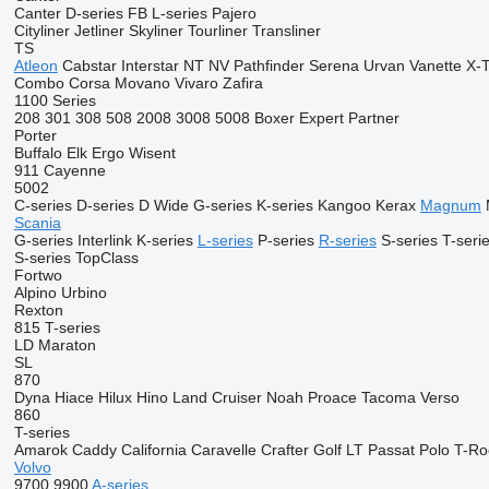
Canter
D-series
FB
L-series
Pajero
Cityliner
Jetliner
Skyliner
Tourliner
Transliner
TS
Atleon
Cabstar
Interstar
NT
NV
Pathfinder
Serena
Urvan
Vanette
X-T
Combo
Corsa
Movano
Vivaro
Zafira
1100 Series
208
301
308
508
2008
3008
5008
Boxer
Expert
Partner
Porter
Buffalo
Elk
Ergo
Wisent
911
Cayenne
5002
C-series
D-series
D Wide
G-series
K-series
Kangoo
Kerax
Magnum
Scania
G-series
Interlink
K-series
L-series
P-series
R-series
S-series
T-seri
S-series
TopClass
Fortwo
Alpino
Urbino
Rexton
815
T-series
LD
Maraton
SL
870
Dyna
Hiace
Hilux
Hino
Land Cruiser
Noah
Proace
Tacoma
Verso
860
T-series
Amarok
Caddy
California
Caravelle
Crafter
Golf
LT
Passat
Polo
T-Ro
Volvo
9700
9900
A-series