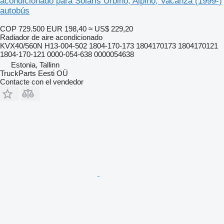
acondicionado para Solaris Urbino, Alpino, Vacanza (1999-)
autobús
COP 729.500
EUR 198,40
≈ US$ 229,20
Radiador de aire acondicionado
KVX40/560N H13-004-502 1804-170-173 1804170173 1804170121
1804-170-121 0000-054-638 0000054638
Estonia, Tallinn
TruckParts Eesti OÜ
Contacte con el vendedor