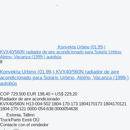
Konvekta Urbino (01.99-)
KVX40/560N radiador de aire acondicionado para Solaris Urbino,
Alpino, Vacanza (1999-) autobús
8
Konvekta Urbino (01.99-) KVX40/560N radiador de aire
acondicionado para Solaris Urbino, Alpino, Vacanza (1999-)
autobús
COP 729.500
EUR 198,40
≈ US$ 229,20
Radiador de aire acondicionado
KVX40/560N H13-004-502 1804-170-173 1804170173 1804170121
1804-170-121 0000-054-638 0000054638
Estonia, Tallinn
TruckParts Eesti OÜ
Contacte con el vendedor