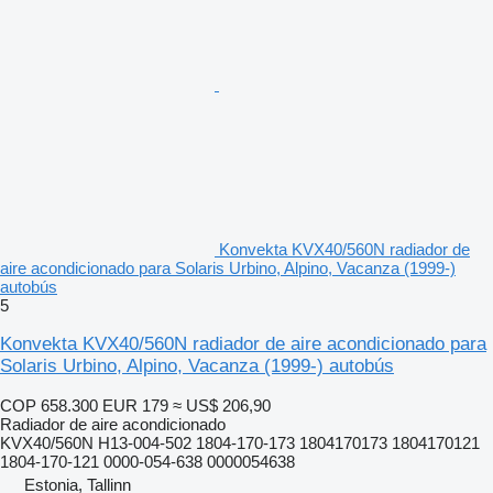
Konvekta KVX40/560N radiador de
aire acondicionado para Solaris Urbino, Alpino, Vacanza (1999-)
autobús
5
Konvekta KVX40/560N radiador de aire acondicionado para
Solaris Urbino, Alpino, Vacanza (1999-) autobús
COP 658.300
EUR 179
≈ US$ 206,90
Radiador de aire acondicionado
KVX40/560N H13-004-502 1804-170-173 1804170173 1804170121
1804-170-121 0000-054-638 0000054638
Estonia, Tallinn