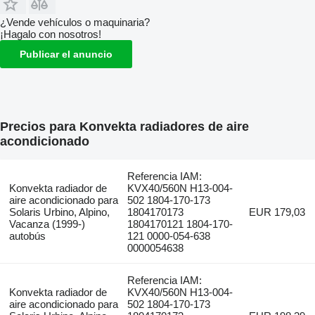
¿Vende vehículos o maquinaria?
¡Hagalo con nosotros!
Publicar el anuncio
Precios para Konvekta radiadores de aire
acondicionado
Referencia IAM:
Konvekta radiador de
KVX40/560N H13-004-
aire acondicionado para
502 1804-170-173
Solaris Urbino, Alpino,
1804170173
EUR 179,03
Vacanza (1999-)
1804170121 1804-170-
autobús
121 0000-054-638
0000054638
Referencia IAM:
Konvekta radiador de
KVX40/560N H13-004-
aire acondicionado para
502 1804-170-173