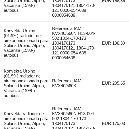
Solaris Urbino, Alpino,
1804170173
EUR 198,39
Vacanza (1999-)
1804170121 1804-170-
autobús
121 0000-054-638
0000054638
Referencia IAM:
Konvekta Urbino
KVX40/560N H13-004-
(01.99-) radiador de
502 1804-170-173
aire acondicionado para
1804170173
EUR 198,39
Solaris Urbino, Alpino,
1804170121 1804-170-
Vacanza (1999-)
121 0000-054-638
autobús
0000054638
Konvekta Urbino
(01.99-) radiador de
aire acondicionado para
Referencia IAM:
EUR 205,65
Solaris Urbino, Alpino,
KVX40/560K
Vacanza (1999-)
autobús
Referencia IAM:
Konvekta radiador de
KVX40/560N H13-004-
aire acondicionado para
502 1804-170-173
Solaris Urbino, Alpino,
1804170173
EUR 179,03
Vacanza (1999-)
1804170121 1804-170-