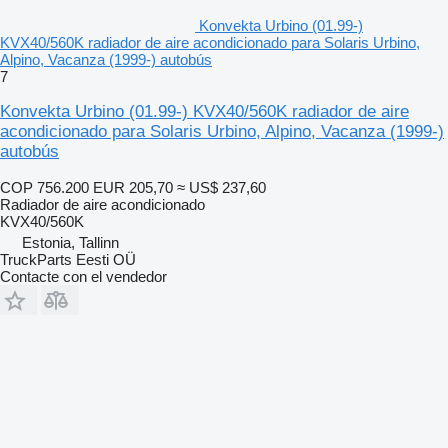
Konvekta Urbino (01.99-)
KVX40/560K radiador de aire acondicionado para Solaris Urbino,
Alpino, Vacanza (1999-) autobús
7
Konvekta Urbino (01.99-) KVX40/560K radiador de aire
acondicionado para Solaris Urbino, Alpino, Vacanza (1999-)
autobús
COP 756.200
EUR 205,70
≈ US$ 237,60
Radiador de aire acondicionado
KVX40/560K
Estonia, Tallinn
TruckParts Eesti OÜ
Contacte con el vendedor