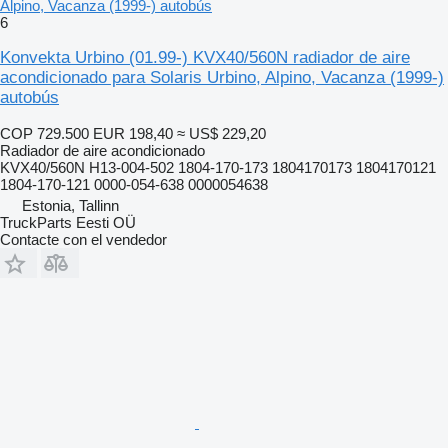
Alpino, Vacanza (1999-) autobús
6
Konvekta Urbino (01.99-) KVX40/560N radiador de aire
acondicionado para Solaris Urbino, Alpino, Vacanza (1999-)
autobús
COP 729.500
EUR 198,40
≈ US$ 229,20
Radiador de aire acondicionado
KVX40/560N H13-004-502 1804-170-173 1804170173 1804170121
1804-170-121 0000-054-638 0000054638
Estonia, Tallinn
TruckParts Eesti OÜ
Contacte con el vendedor