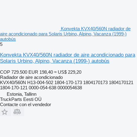
Konvekta KVX40/560N radiador de
aire acondicionado para Solaris Urbino, Alpino, Vacanza (1999-)
autobús
5
Konvekta KVX40/560N radiador de aire acondicionado para
Solaris Urbino, Alpino, Vacanza (1999-) autobús
COP 729.500
EUR 198,40
≈ US$ 229,20
Radiador de aire acondicionado
KVX40/560N H13-004-502 1804-170-173 1804170173 1804170121
1804-170-121 0000-054-638 0000054638
Estonia, Tallinn
TruckParts Eesti OÜ
Contacte con el vendedor