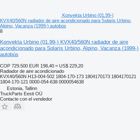
Konvekta Urbino (01.99-)
KVX40/560N radiador de aire acondicionado para Solaris Urbino,
Alpino, Vacanza (1999-) autobús
8
Konvekta Urbino (01.99-) KVX40/560N radiador de aire
acondicionado para Solaris Urbino, Alpino, Vacanza (1999-)
autobús
COP 729.500
EUR 198,40
≈ US$ 229,20
Radiador de aire acondicionado
KVX40/560N H13-004-502 1804-170-173 1804170173 1804170121
1804-170-121 0000-054-638 0000054638
Estonia, Tallinn
TruckParts Eesti OÜ
Contacte con el vendedor