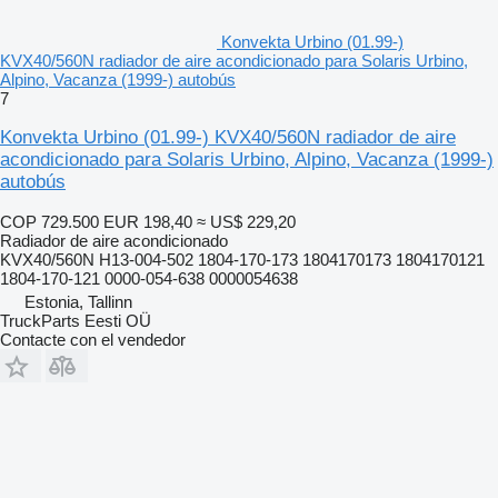
Konvekta Urbino (01.99-)
KVX40/560N radiador de aire acondicionado para Solaris Urbino,
Alpino, Vacanza (1999-) autobús
7
Konvekta Urbino (01.99-) KVX40/560N radiador de aire
acondicionado para Solaris Urbino, Alpino, Vacanza (1999-)
autobús
COP 729.500
EUR 198,40
≈ US$ 229,20
Radiador de aire acondicionado
KVX40/560N H13-004-502 1804-170-173 1804170173 1804170121
1804-170-121 0000-054-638 0000054638
Estonia, Tallinn
TruckParts Eesti OÜ
Contacte con el vendedor