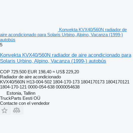
Konvekta KVX40/560N radiador de
aire acondicionado para Solaris Urbino, Alpino, Vacanza (1999-)
autobús
5
Konvekta KVX40/560N radiador de aire acondicionado para
Solaris Urbino, Alpino, Vacanza (1999-) autobús
COP 729.500
EUR 198,40
≈ US$ 229,20
Radiador de aire acondicionado
KVX40/560N H13-004-502 1804-170-173 1804170173 1804170121
1804-170-121 0000-054-638 0000054638
Estonia, Tallinn
TruckParts Eesti OÜ
Contacte con el vendedor