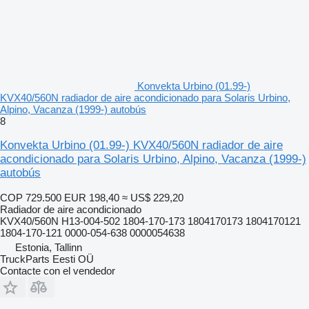
Konvekta Urbino (01.99-)
KVX40/560N radiador de aire acondicionado para Solaris Urbino,
Alpino, Vacanza (1999-) autobús
8
Konvekta Urbino (01.99-) KVX40/560N radiador de aire
acondicionado para Solaris Urbino, Alpino, Vacanza (1999-)
autobús
COP 729.500
EUR 198,40
≈ US$ 229,20
Radiador de aire acondicionado
KVX40/560N H13-004-502 1804-170-173 1804170173 1804170121
1804-170-121 0000-054-638 0000054638
Estonia, Tallinn
TruckParts Eesti OÜ
Contacte con el vendedor