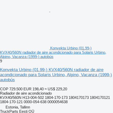
Konvekta Urbino (01.99-)
KVX40/560N radiador de aire acondicionado para Solaris Urbino,
Alpino, Vacanza (1999-) autobús
9
Konvekta Urbino (01.99-) KVX40/560N radiador de aire
acondicionado para Solaris Urbino, Alpino, Vacanza (1999-)
autobús
COP 729.500
EUR 198,40
≈ US$ 229,20
Radiador de aire acondicionado
KVX40/560N H13-004-502 1804-170-173 1804170173 1804170121
1804-170-121 0000-054-638 0000054638
Estonia, Tallinn
TruckParts Eesti OÜ