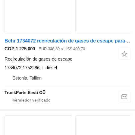
Behr 1734072 recirculación de gases de escape para Scania P,G,R,T-series (2004-2017) cabeza tractora
COP 1.275.000
EUR 346,80
≈ US$ 400,70
Recirculación de gases de escape
1734072 1752286
diésel
Estonia, Tallinn
TruckParts Eesti OÜ