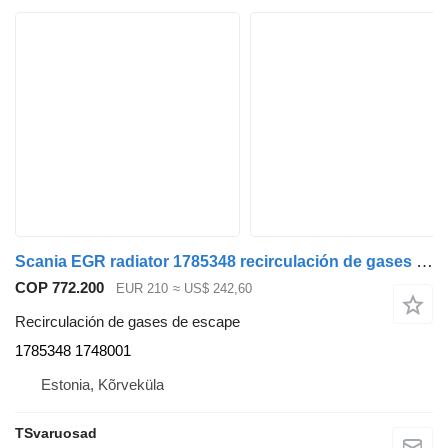
Scania EGR radiator 1785348 recirculación de gases de escape para Scania R440 cabeza tractora
COP 772.200
EUR 210
≈ US$ 242,60
Recirculación de gases de escape
1785348 1748001
Estonia, Kõrveküla
TSvaruosad