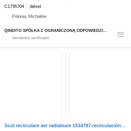
C1795704
diésel
Polonia, Michałów
QINDITO SPÓŁKA Z OGRANICZONĄ ODPOWIEDZIALNOŚCIĄ
Scut recirculare aer radiatoare 1534787 recirculación de gases de escape para Scania MODEL R cabeza tractora