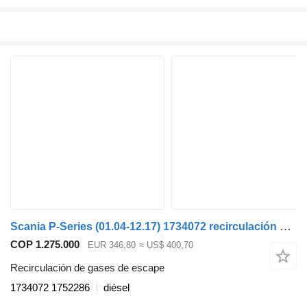
Scania P-Series (01.04-12.17) 1734072 recirculación de gases de escape para Scania P,G,R,T-series (2004-2017) cabeza tractora
COP 1.275.000
EUR 346,80
≈ US$ 400,70
Recirculación de gases de escape
1734072 1752286
diésel