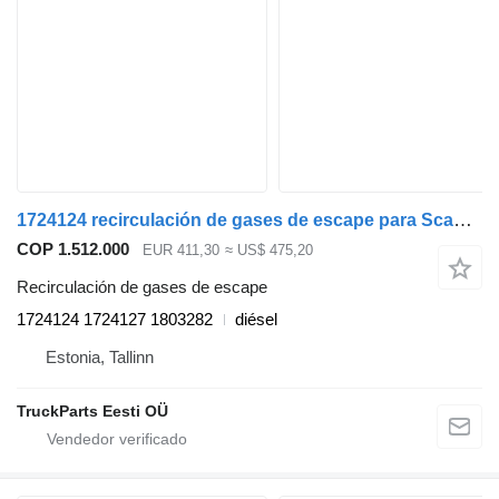
1724124 recirculación de gases de escape para Scania P,G,R,T-series (2004-2017) cabeza tractora
COP 1.512.000
EUR 411,30
≈ US$ 475,20
Recirculación de gases de escape
1724124 1724127 1803282
diésel
Estonia, Tallinn
TruckParts Eesti OÜ