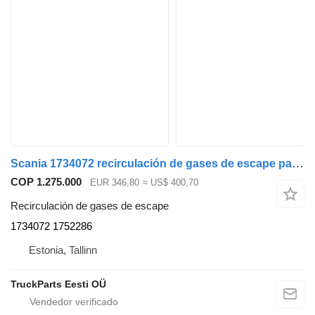
Scania 1734072 recirculación de gases de escape para Scania P,G,R,T-series (2004-2017) cabeza tractora
COP 1.275.000
EUR 346,80
≈ US$ 400,70
Recirculación de gases de escape
1734072 1752286
Estonia, Tallinn
TruckParts Eesti OÜ