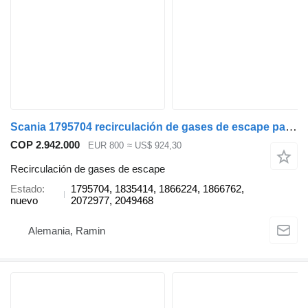
Scania 1795704 recirculación de gases de escape para Scania P, G, R, T cabeza tractora
COP 2.942.000
EUR 800
≈ US$ 924,30
Recirculación de gases de escape
Estado
1795704, 1835414, 1866224, 1866762,
nuevo
2072977, 2049468
Alemania, Ramin