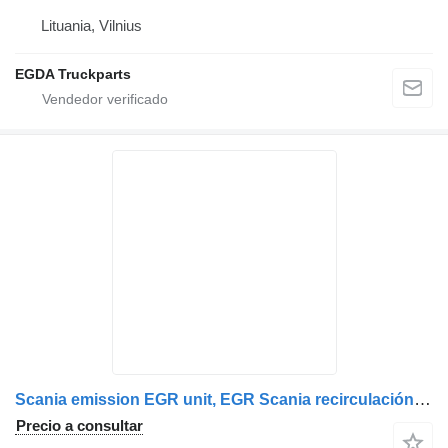
Lituania, Vilnius
EGDA Truckparts
Scania emission EGR unit, EGR Scania recirculación de gases de escape para Scania T, P, G, R, L, S series EURO6 cabeza tractora
Precio a consultar