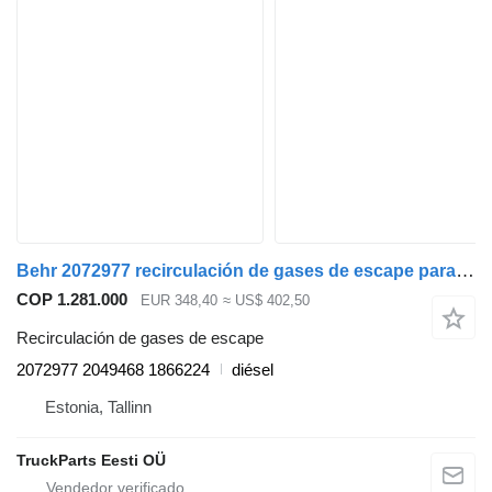
Behr 2072977 recirculación de gases de escape para Scania P,G,R,T-series (2004-2017) cabeza tractora
COP 1.281.000
EUR 348,40
≈ US$ 402,50
Recirculación de gases de escape
2072977 2049468 1866224
diésel
Estonia, Tallinn
TruckParts Eesti OÜ