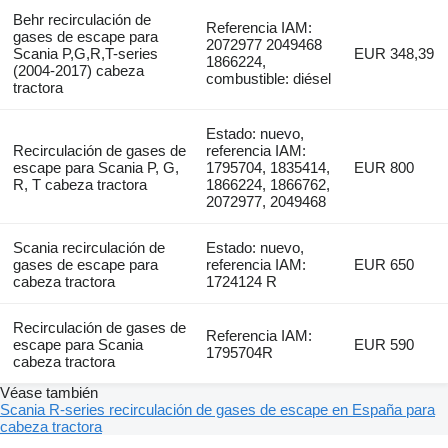
Behr recirculación de
Referencia IAM:
gases de escape para
2072977 2049468
Scania P,G,R,T-series
EUR 348,39
1866224,
(2004-2017) cabeza
combustible: diésel
tractora
Estado: nuevo,
Recirculación de gases de
referencia IAM:
escape para Scania P, G,
1795704, 1835414,
EUR 800
R, T cabeza tractora
1866224, 1866762,
2072977, 2049468
Scania recirculación de
Estado: nuevo,
gases de escape para
referencia IAM:
EUR 650
cabeza tractora
1724124 R
Recirculación de gases de
Referencia IAM:
escape para Scania
EUR 590
1795704R
cabeza tractora
Véase también
Scania R-series recirculación de gases de escape en España para
cabeza tractora