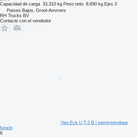
Capacidad de carga
33.310 kg
Peso neto
8.690 kg
Ejes
3
Países Bajos, Groot-Ammers
RH Trucks BV
Contacte con el vendedor
Van Eck U T-2 B I semirremolque
furgón
6