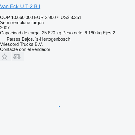
Van Eck U T-2 B I
COP 10.660.000
EUR 2.900
≈ US$ 3.351
Semirremolque furgón
2007
Capacidad de carga
25.820 kg
Peso neto
9.180 kg
Ejes
2
Países Bajos, 's-Hertogenbosch
Vriesoord Trucks B.V.
Contacte con el vendedor