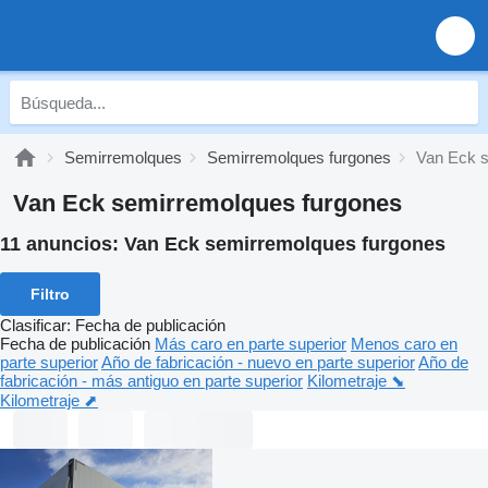
Semirremolques
Semirremolques furgones
Van Eck s
Van Eck semirremolques furgones
11 anuncios:
Van Eck semirremolques furgones
Filtro
Clasificar
:
Fecha de publicación
Fecha de publicación
Más caro en parte superior
Menos caro en
parte superior
Año de fabricación - nuevo en parte superior
Año de
fabricación - más antiguo en parte superior
Kilometraje ⬊
Kilometraje ⬈