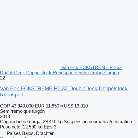
Van Eck ECKSTREME PT-3Z
DoubleDeck Doppelstock Rennsport semirremolque furgón
22
Van Eck ECKSTREME PT-3Z DoubleDeck Doppelstock
Rennsport
COP 43.940.000
EUR 11.950
≈ US$ 13.810
Semirremolque furgón
2018
Capacidad de carga
29.410 kg
Suspensión
neumática/neumática
Peso neto
12.590 kg
Ejes
3
Países Bajos, Drachten