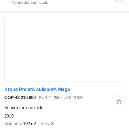
Krone PrelatÄ culisantÄ Mega
COP 43.210.000
EUR 11.750
≈ US$ 13.580
Semirremolque toldo
2019
Volumen
102 m³
Ejes
3