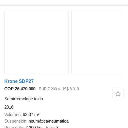
Krone SDP27
COP 26.470.000
EUR 7.200
≈ US$ 8.319
Semirremolque toldo
2016
Volumen
92,07 m³
Suspensión
neumática/neumática
Peso neto
7.200 kg
Ejes
3