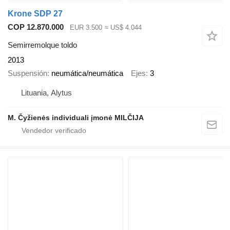
Krone SDP 27
COP 12.870.000
EUR 3.500
≈ US$ 4.044
Semirremolque toldo
2013
Suspensión
neumática/neumática
Ejes
3
Lituania, Alytus
M. Čyžienės individuali įmonė MILČIJA