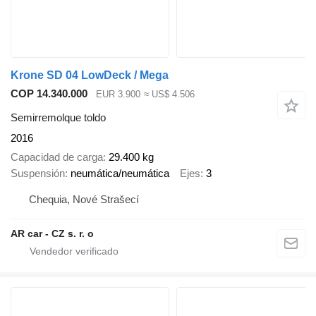
Krone SD 04 LowDeck / Mega
COP 14.340.000
EUR 3.900
≈ US$ 4.506
Semirremolque toldo
2016
Capacidad de carga
29.400 kg
Suspensión
neumática/neumática
Ejes
3
Chequia, Nové Strašecí
AR car - CZ s. r. o