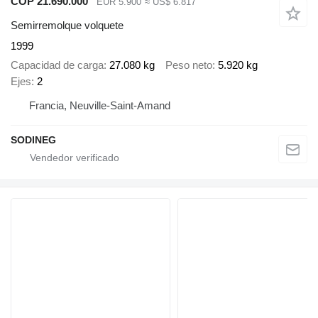
COP 21.690.000
EUR 5.900
≈ US$ 6.817
Semirremolque volquete
1999
Capacidad de carga
27.080 kg
Peso neto
5.920 kg
Ejes
2
Francia, Neuville-Saint-Amand
SODINEG